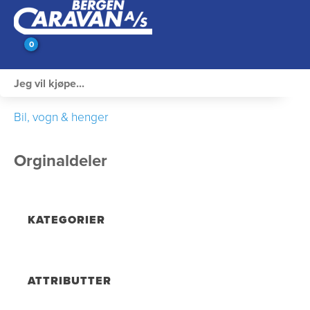
0
Innvendig utstyr
Bil, vogn & henger
Campingutstyr
Orginaldeler
Varme, Kulde & Gass
Elektrisk
KATEGORIER
Vann og VVS
Rengjøring & Vedlikehold
ATTRIBUTTER
Bil, vogn & henger