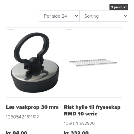
3 produkt
Løs vaskprop 30 mm
Rist hylle til fryseskap
RMD 10 serie
1060542
4614102
1060256
83900
kr 84,00
kr 332,00