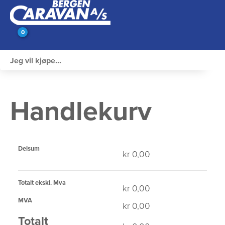
0
Innvendig utstyr
Campingutstyr
Handlekurv
Varme, Kulde & Gass
Elektrisk
Delsum
kr 0,00
Vann og VVS
Totalt ekskl. Mva
kr 0,00
Rengjøring & Vedlikehold
MVA
kr 0,00
Bil, vogn & henger
Totalt