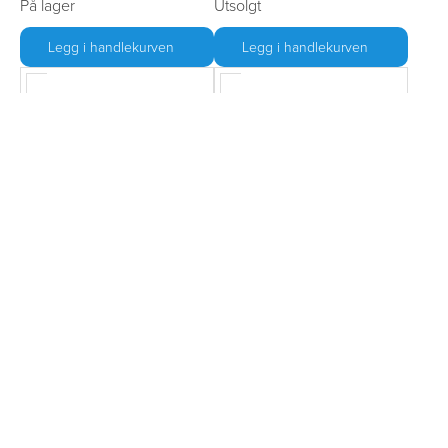
På lager
Utsolgt
Legg i handlekurven
Legg i handlekurven
Bathroom cleaner
Sanitærvæske Aqua
500ml Thetford
Kem Blue Konsentrert
780ml
1058041
87501
1043695
78664
kr 95,00
kr 249,00