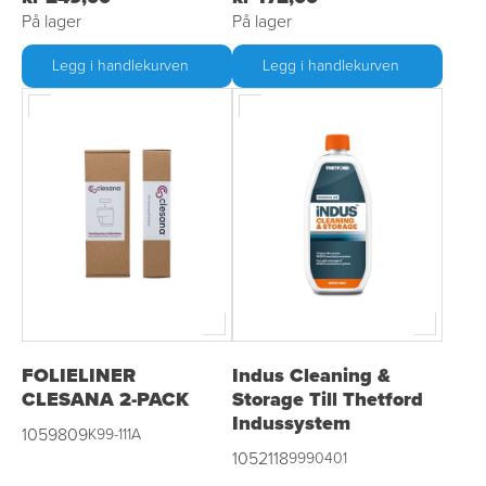
På lager
På lager
Legg i handlekurven
Legg i handlekurven
FOLIELINER
Indus Cleaning &
CLESANA 2-PACK
Storage Till Thetford
Indussystem
1059809
K99-111A
1052118
9990401