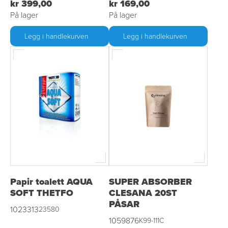
kr 399,00
kr 169,00
På lager
På lager
Legg i handlekurven
Legg i handlekurven
Papir toalett AQUA
SUPER ABSORBER
SOFT THETFO
CLESANA 20ST
PÅSAR
1023313
23580
1059876
K99-111C