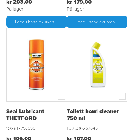
kr 203,00
kr 179,00
På lager
På lager
Legg i handlekurven
Legg i handlekurven
Seal Lubricant
Toilett bowl cleaner
THETFORD
750 ml
1028177
1025362
57696
57645
kr 106,00
kr 107,00