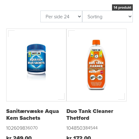
14 produkt
Sanitærvæske Aqua
Duo Tank Cleaner
Kem Sachets
Thetford
1026098
1048503
36070
84544
kr 249,00
kr 172,00