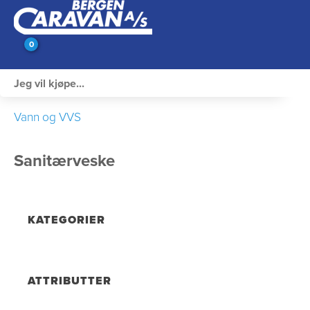
0
Innvendig utstyr
Vann og VVS
Campingutstyr
Sanitærveske
Varme, Kulde & Gass
Elektrisk
KATEGORIER
Vann og VVS
Rengjøring & Vedlikehold
ATTRIBUTTER
Bil, vogn & henger