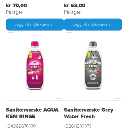
kr 70,00
kr 63,00
På lager
På lager
Legg i handlekurven
Legg i handlekurven
Sanitærvæske AQUA
Sanitærvæske Grey
KEM RINSE
Water Fresh
1043696
1026113
78630
32072