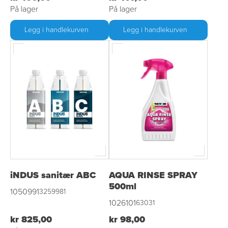
På lager
På lager
Legg i handlekurven
Legg i handlekurven
iNDUS sanitær ABC
AQUA RINSE SPRAY
500ml
1050991
3259981
1026101
63031
kr 825,00
kr 98,00