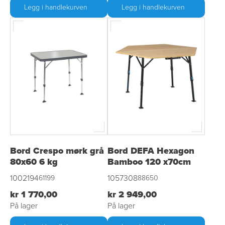
Legg i handlekurven
Legg i handlekurven
Bord Crespo mørk grå
Bord DEFA Hexagon
80x60 6 kg
Bamboo 120 x70cm
1002194
1057308
61199
88650
kr 1 770,00
kr 2 949,00
På lager
På lager