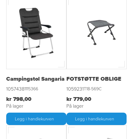
Campingstol Sangaria
FOTSTØTTE OBLIGE
1057438
1059231
1115366
T18-569C
kr 798,00
kr 779,00
På lager
På lager
Legg i handlekurven
Legg i handlekurven