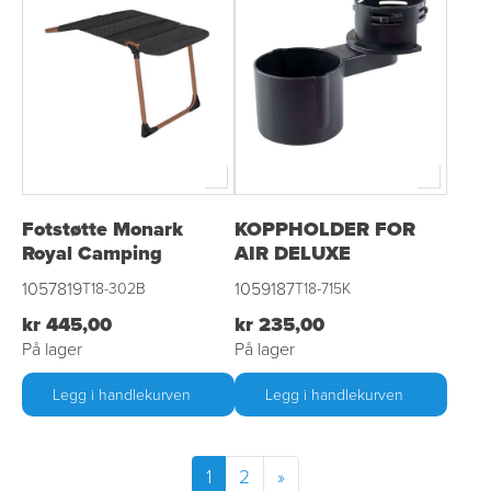
Fotstøtte Monark
KOPPHOLDER FOR
Royal Camping
AIR DELUXE
1057819
1059187
T18-302B
T18-715K
kr 445,00
kr 235,00
På lager
På lager
Legg i handlekurven
Legg i handlekurven
1
2
»