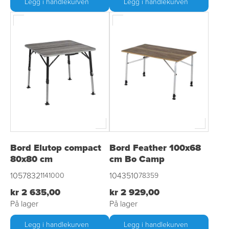
Legg i handlekurven
Legg i handlekurven
Bord Elutop compact
Bord Feather 100x68
80x80 cm
cm Bo Camp
1057832
1043510
1141000
78359
kr 2 635,00
kr 2 929,00
På lager
På lager
Legg i handlekurven
Legg i handlekurven