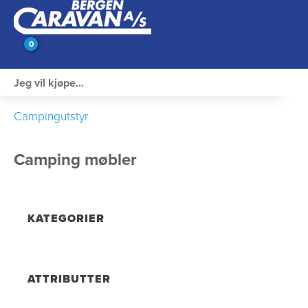
0
Innvendig utstyr
Campingutstyr
Campingutstyr
Camping møbler
Varme, Kulde & Gass
Elektrisk
KATEGORIER
Vann og VVS
Rengjøring & Vedlikehold
ATTRIBUTTER
Bil, vogn & henger