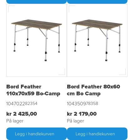
Bord Feather
Bord Feather 80x60
110x70x59 Bo-Camp
cm Bo Camp
1047022
1043509
82354
78358
kr 2 425,00
kr 2 179,00
På lager
På lager
Legg i handlekurven
Legg i handlekurven