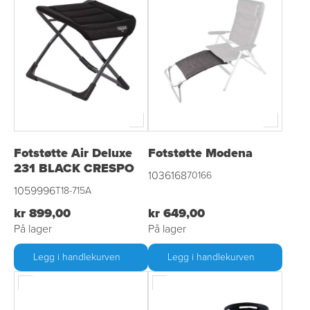
Fotstøtte Air Deluxe
Fotstøtte Modena
231 BLACK CRESPO
1036168
70166
1059996
T18-715A
kr 899,00
kr 649,00
På lager
På lager
Legg i handlekurven
Legg i handlekurven