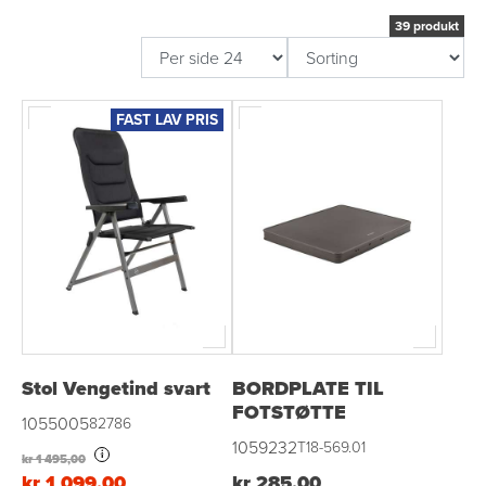
39 produkt
FAST LAV PRIS
Stol Vengetind svart
BORDPLATE TIL
FOTSTØTTE
1055005
82786
1059232
T18-569.01
i
kr 1 495,00
kr 1 099,00
kr 285,00