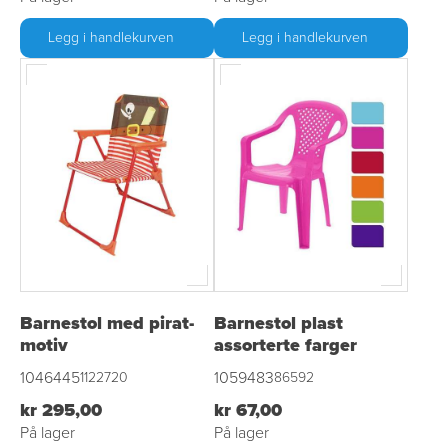
Legg i handlekurven
Legg i handlekurven
Barnestol med pirat-
Barnestol plast
motiv
assorterte farger
1046445
1059483
1122720
86592
kr 295,00
kr 67,00
På lager
På lager