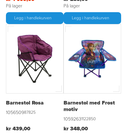
På lager
På lager
Legg i handlekurven
Legg i handlekurven
Barnestol Rosa
Barnestol med Frost
motiv
1056509
87825
1059263
1122850
kr 439,00
kr 348,00