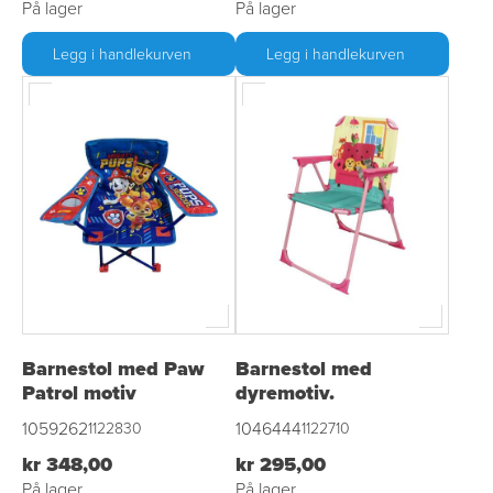
På lager
På lager
Legg i handlekurven
Legg i handlekurven
Barnestol med Paw
Barnestol med
Patrol motiv
dyremotiv.
1059262
1046444
1122830
1122710
kr 348,00
kr 295,00
På lager
På lager