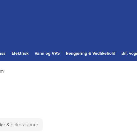
ass
Elektrisk
Vann og VVS
Rengjøring & Vedlikehold
Bil, vo
om
riør & dekorasjoner