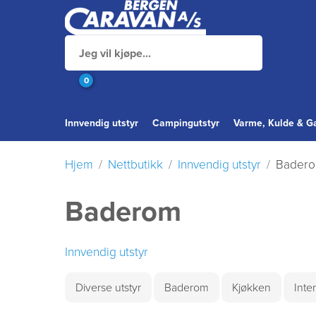
0
Innvendig utstyr
Campingutstyr
Varme, Kulde & G
Hjem
Nettbutikk
Innvendig utstyr
Bader
Baderom
Innvendig utstyr
Diverse utstyr
Baderom
Kjøkken
Inte