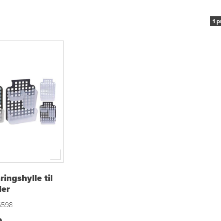
1 p
ingshylle til
ler
6598