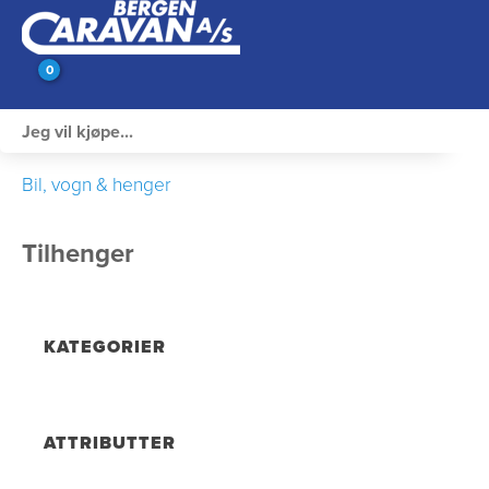
0
Innvendig utstyr
Bil, vogn & henger
Campingutstyr
Tilhenger
Varme, Kulde & Gass
Elektrisk
KATEGORIER
Vann og VVS
Rengjøring & Vedlikehold
ATTRIBUTTER
Bil, vogn & henger