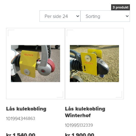
3 produkt
Lås kulekobling
Lås kulekobling
Winterhof
1019943
46863
1019951
32339
kr 1 540,00
kr 1 900,00