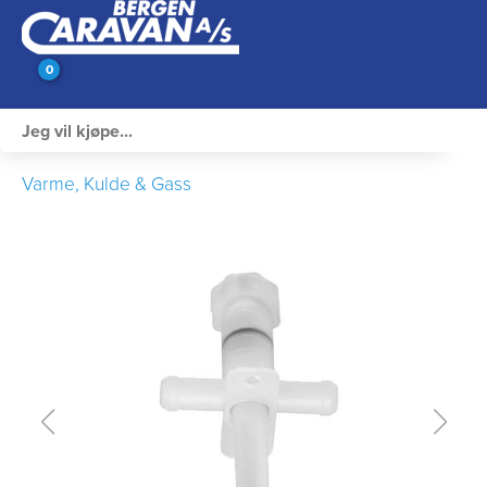
0
Innvendig utstyr
Varme, Kulde & Gass
Campingutstyr
Varme, Kulde & Gass
Elektrisk
Vann og VVS
Rengjøring & Vedlikehold
Bil, vogn & henger