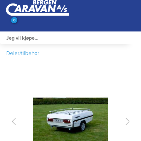
0
Innvendig utstyr
Deler/tilbehør
Campingutstyr
Varme, Kulde & Gass
Elektrisk
Vann og VVS
Rengjøring & Vedlikehold
Bil, vogn & henger