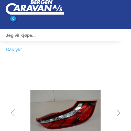
0
Innvendig utstyr
Baklykt
Campingutstyr
Varme, Kulde & Gass
Elektrisk
Vann og VVS
Rengjøring & Vedlikehold
Bil, vogn & henger