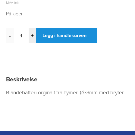
MVA inkl.
På lager
-
+
Legg i handlekurven
Beskrivelse
Blandebatteri orginalt fra hymer, Ø33mm med bryter