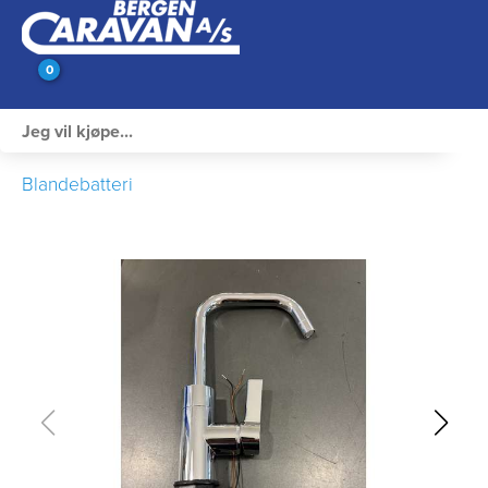
0
Innvendig utstyr
Blandebatteri
Campingutstyr
Varme, Kulde & Gass
Elektrisk
Vann og VVS
Rengjøring & Vedlikehold
Bil, vogn & henger