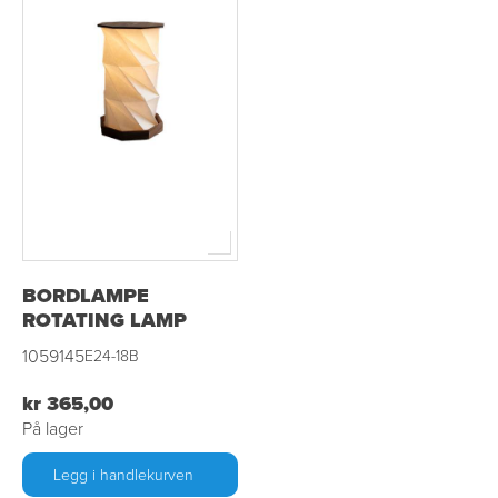
BORDLAMPE
ROTATING LAMP
1059145
E24-18B
kr 365,00
På lager
Legg i handlekurven