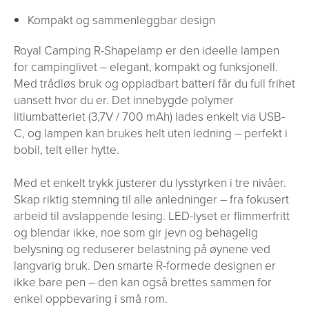
Kompakt og sammenleggbar design
Royal Camping R-Shapelamp er den ideelle lampen
for campinglivet – elegant, kompakt og funksjonell.
Med trådløs bruk og oppladbart batteri får du full frihet
uansett hvor du er. Det innebygde polymer
litiumbatteriet (3,7V / 700 mAh) lades enkelt via USB-
C, og lampen kan brukes helt uten ledning – perfekt i
bobil, telt eller hytte.
Med et enkelt trykk justerer du lysstyrken i tre nivåer.
Skap riktig stemning til alle anledninger – fra fokusert
arbeid til avslappende lesing. LED-lyset er flimmerfritt
og blendar ikke, noe som gir jevn og behagelig
belysning og reduserer belastning på øynene ved
langvarig bruk. Den smarte R-formede designen er
ikke bare pen – den kan også brettes sammen for
enkel oppbevaring i små rom.