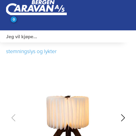
0
Innvendig utstyr
stemningslys og lykter
Campingutstyr
Varme, Kulde & Gass
Elektrisk
Vann og VVS
Rengjøring & Vedlikehold
Bil, vogn & henger