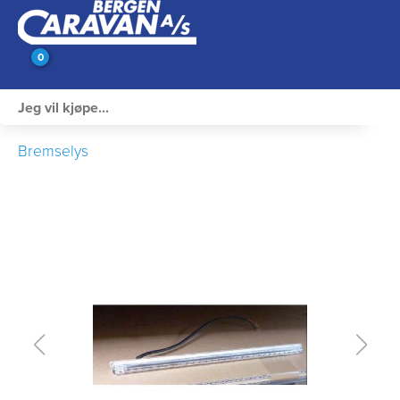
0
Innvendig utstyr
Bremselys
Campingutstyr
Varme, Kulde & Gass
Elektrisk
Vann og VVS
Rengjøring & Vedlikehold
Bil, vogn & henger