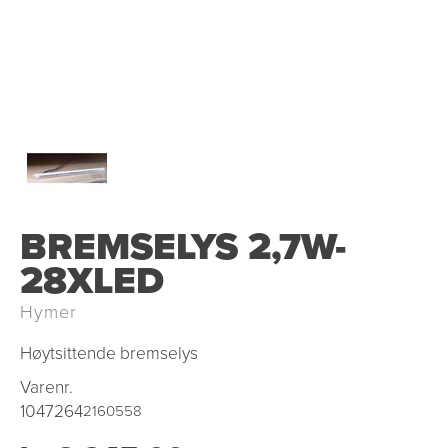
BREMSELYS 2,7W-
28XLED
Hymer
Høytsittende bremselys
Varenr.
1047264
2160558