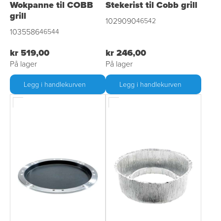
Wokpanne til COBB
Stekerist til Cobb grill
grill
1029090
46542
1035586
46544
kr 519,00
kr 246,00
På lager
På lager
Legg i handlekurven
Legg i handlekurven