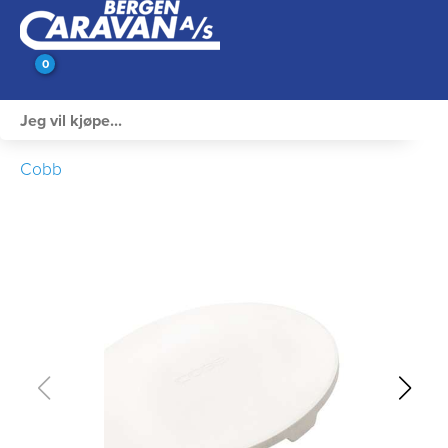
0
Innvendig utstyr
Cobb
Campingutstyr
Varme, Kulde & Gass
Elektrisk
Vann og VVS
Rengjøring & Vedlikehold
Bil, vogn & henger