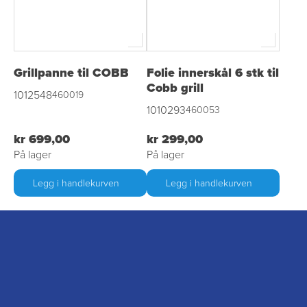
Grillpanne til COBB
Folie innerskål 6 stk til
Cobb grill
1012548
460019
1010293
460053
kr 699,00
kr 299,00
På lager
På lager
Legg i handlekurven
Legg i handlekurven