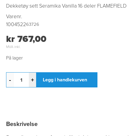
Dekketøy sett Seramika Vanilla 16 deler FLAMEFIELD
Varenr.
1004522
63726
kr 767,00
MVA inkl.
På lager
-
+
Legg i handlekurven
Beskrivelse