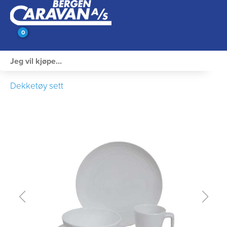
0
Innvendig utstyr
Dekketøy sett
Campingutstyr
Varme, Kulde & Gass
Elektrisk
Vann og VVS
Rengjøring & Vedlikehold
Bil, vogn & henger