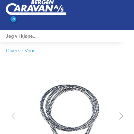
0
Innvendig utstyr
Diverse Vann
Campingutstyr
Varme, Kulde & Gass
Elektrisk
Vann og VVS
Rengjøring & Vedlikehold
Bil, vogn & henger