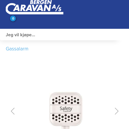
0
Innvendig utstyr
Gassalarm
Campingutstyr
Varme, Kulde & Gass
Elektrisk
Vann og VVS
Rengjøring & Vedlikehold
Bil, vogn & henger