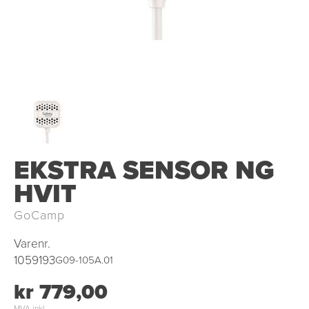
EKSTRA SENSOR NG
HVIT
GoCamp
Varenr.
1059193
G09-105A.01
kr 779,00
MVA inkl.