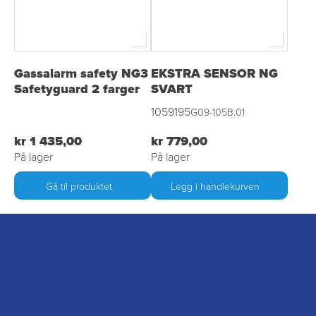
Gassalarm safety NG3
EKSTRA SENSOR NG
Safetyguard 2 farger
SVART
1059195
G09-105B.01
kr 1 435,00
kr 779,00
På lager
På lager
Gå til produktet
Legg i handlekurven