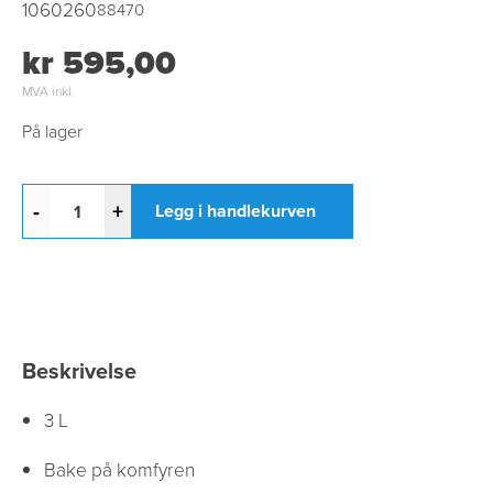
1060260
88470
kr 595,00
MVA inkl.
På lager
-
+
Legg i handlekurven
Beskrivelse
3 L
Bake på komfyren