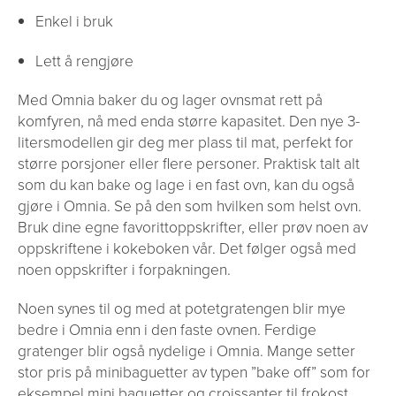
Enkel i bruk
Lett å rengjøre
Med Omnia baker du og lager ovnsmat rett på
komfyren, nå med enda større kapasitet. Den nye 3-
litersmodellen gir deg mer plass til mat, perfekt for
større porsjoner eller flere personer. Praktisk talt alt
som du kan bake og lage i en fast ovn, kan du også
gjøre i Omnia. Se på den som hvilken som helst ovn.
Bruk dine egne favorittoppskrifter, eller prøv noen av
oppskriftene i kokeboken vår. Det følger også med
noen oppskrifter i forpakningen.
Noen synes til og med at potetgratengen blir mye
bedre i Omnia enn i den faste ovnen. Ferdige
gratenger blir også nydelige i Omnia. Mange setter
stor pris på minibaguetter av typen ”bake off” som for
eksempel mini baguetter og croissanter til frokost.