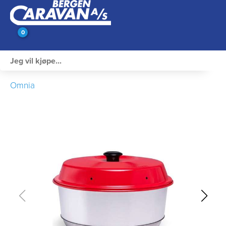
0
Innvendig utstyr
Omnia
Campingutstyr
Varme, Kulde & Gass
Elektrisk
Vann og VVS
Rengjøring & Vedlikehold
Bil, vogn & henger