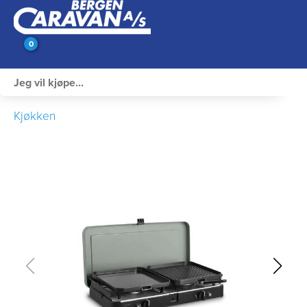
0
Innvendig utstyr
Kjøkken
Campingutstyr
Varme, Kulde & Gass
Elektrisk
Vann og VVS
Rengjøring & Vedlikehold
Bil, vogn & henger