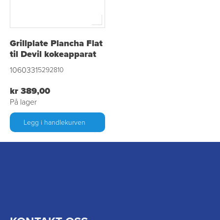
Grillplate Plancha Flat
til Devil kokeapparat
1060331
5292810
kr 389,00
På lager
Legg i handlekurven