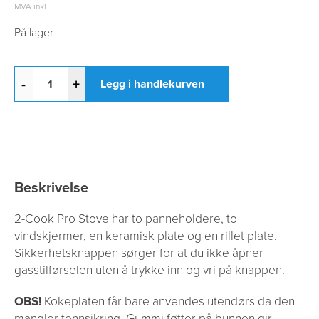
MVA inkl.
På lager
-
+
Legg i handlekurven
Beskrivelse
2-Cook Pro Stove har to panneholdere, to
vindskjermer, en keramisk plate og en rillet plate.
Sikkerhetsknappen sørger for at du ikke åpner
gasstilførselen uten å trykke inn og vri på knappen.
OBS!
Kokeplaten får bare anvendes utendørs da den
mangler tennsikring. Gummi føtter på bunnen gir