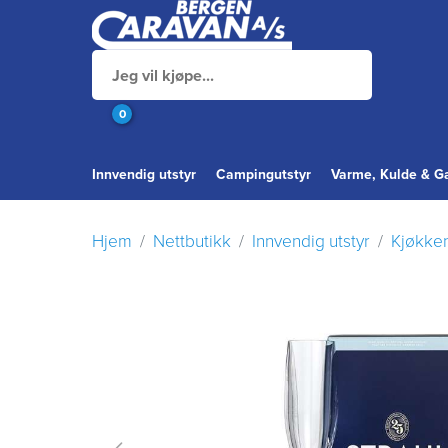
0
Innvendig utstyr
Campingutstyr
Varme, Kulde & G
Hjem
Nettbutikk
Innvendig utstyr
Kjøkke