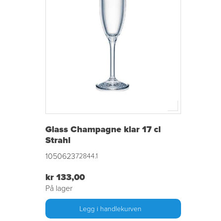
Glass Champagne klar 17 cl
Strahl
1050623
72844.1
kr 133,00
På lager
Legg i handlekurven