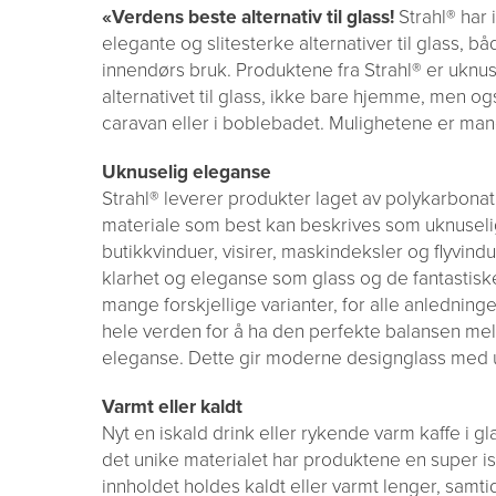
«Verdens beste alternativ til glass!
Strahl® har 
elegante og slitesterke alternativer til glass, bå
innendørs bruk. Produktene fra Strahl® er uknus
alternativet til glass, ikke bare hjemme, men ogs
caravan eller i boblebadet. Mulighetene er man
Uknuselig eleganse
Strahl® leverer produkter laget av polykarbonat 
materiale som best kan beskrives som uknuselig 
butikkvinduer, visirer, maskindeksler og flyvin
klarhet og eleganse som glass og de fantastisk
mange forskjellige varianter, for alle anledning
hele verden for å ha den perfekte balansen mel
eleganse. Dette gir moderne designglass med uo
Varmt eller kaldt
Nyt en iskald drink eller rykende varm kaffe i gl
det unike materialet har produktene en super is
innholdet holdes kaldt eller varmt lenger, samt