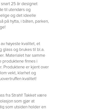
i snart 25 år designet
de til utendørs og
elige og det ideelle
å på hytta, i båten, parken,
ge!
av høyeste kvalitet, et
glass og brukes til bl.a.
duer. Materialet har samme
e produktene finnes i
er. Produktene er kjent over
lom vekt, klarhet og
vertruffen kvalitet!
ass fra Strahl! Takket være
olasjon som gjør at
idig som utsiden holder en