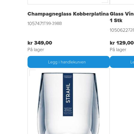
Champagneglass Kobberplatina
Glass Vin
1 Stk
1057471
T99-398B
1050622
728
kr 349,00
kr 129,00
På lager
På lager
Legg i handlekurven
L