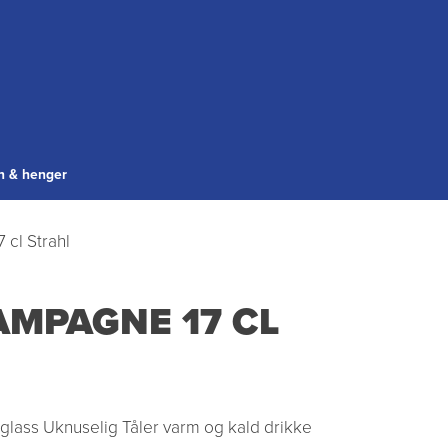
gn & henger
 cl Strahl
AMPAGNE 17 CL
l glass Uknuselig Tåler varm og kald drikke