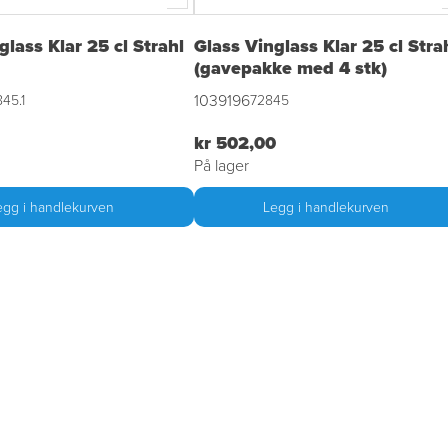
glass Klar 25 cl Strahl
Glass Vinglass Klar 25 cl Stra
(gavepakke med 4 stk)
1039196
45.1
72845
kr 502,00
På lager
egg i handlekurven
Legg i handlekurven