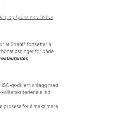
in, og kjøles ned i både
 at Strahl® fortsetter å
rbonatløsninger for både
restauranter,
e ISO-godkjent anlegg med
valitetskriteriene alltid
de prosess for å maksimere