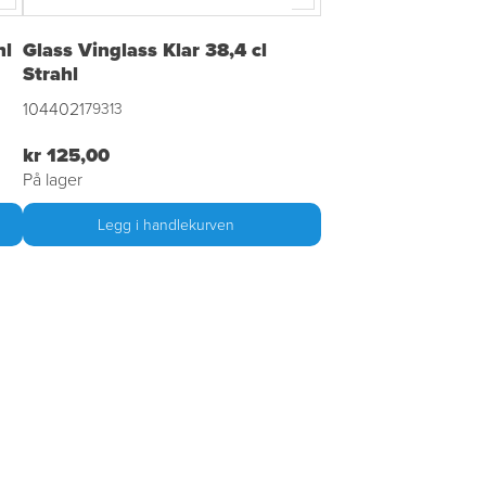
hl
Glass Vinglass Klar 38,4 cl
Strahl
1044021
79313
kr 125,00
På lager
Legg i handlekurven