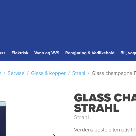
ass
Elektrisk
Vann og VVS
Rengjøring & Vedlikehold
Bil, vo
n
Servise
Glass & kopper
Strahl
Glass champagne 17
GLASS CH
STRAHL
Strahl
Verdens beste alternativ ti