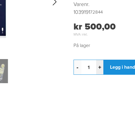
Varenr.
1039191
72844
kr 500,00
MVA inkl.
På lager
-
+
Legg i han