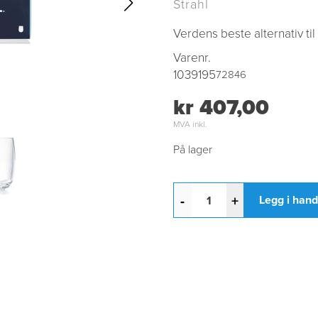
Strahl
Verdens beste alternativ ti
Varenr.
1039195
72846
kr 407,00
MVA inkl.
På lager
-
+
Legg i han