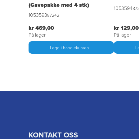
(Gavepakke med 4 stk)
1053594
872
1053593
87242
kr 469,00
kr 129,00
På lager
På lager
Legg i handlekurven
L
KONTAKT OSS