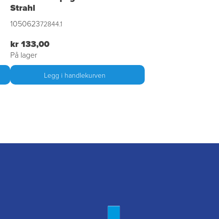
Strahl
1050623
72844.1
kr 133,00
På lager
Legg i handlekurven