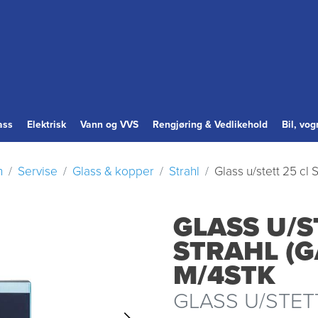
ass
Elektrisk
Vann og VVS
Rengjøring & Vedlikehold
Bil, vo
n
Servise
Glass & kopper
Strahl
Glass u/stett 25 cl
GLASS U/S
STRAHL (
M/4STK
GLASS U/STET