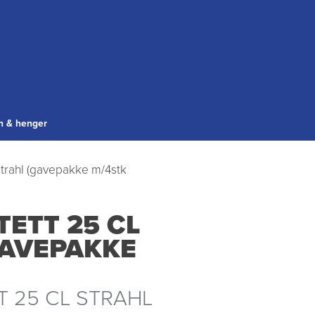
gn & henger
 Strahl (gavepakke m/4stk
TETT 25 CL
GAVEPAKKE
T 25 CL STRAHL