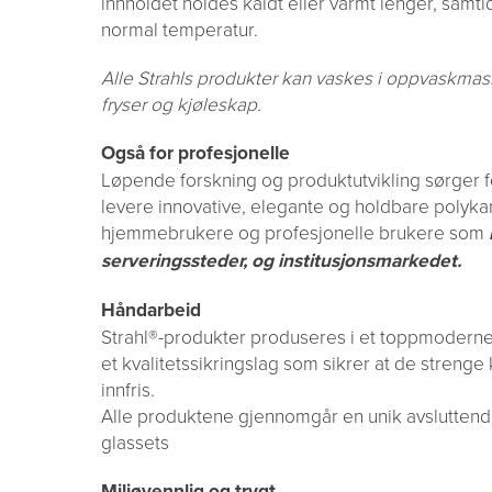
innholdet holdes kaldt eller varmt lenger, samt
normal temperatur.
Alle Strahls produkter kan vaskes i oppvaskmask
fryser og kjøleskap.
Også for profesjonelle
Løpende forskning og produktutvikling sørger for
levere innovative, elegante og holdbare polyka
hjemmebrukere og profesjonelle brukere som
serveringssteder, og institusjonsmarkedet.
Håndarbeid
Strahl®-produkter produseres i et toppmodern
et kvalitetssikringslag som sikrer at de strenge k
innfris.
Alle produktene gjennomgår en unik avslutten
glassets
Miljøvennlig og trygt