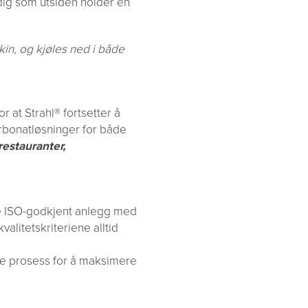
idig som utsiden holder en
in, og kjøles ned i både
 at Strahl® fortsetter å
rbonatløsninger for både
restauranter,
e ISO-godkjent anlegg med
valitetskriteriene alltid
de prosess for å maksimere