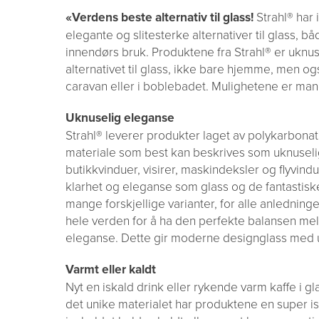
«Verdens beste alternativ til glass!
Strahl® har 
elegante og slitesterke alternativer til glass, bå
innendørs bruk. Produktene fra Strahl® er uknus
alternativet til glass, ikke bare hjemme, men ogs
caravan eller i boblebadet. Mulighetene er man
Uknuselig eleganse
Strahl® leverer produkter laget av polykarbonat 
materiale som best kan beskrives som uknuselig 
butikkvinduer, visirer, maskindeksler og flyvin
klarhet og eleganse som glass og de fantastisk
mange forskjellige varianter, for alle anledning
hele verden for å ha den perfekte balansen mel
eleganse. Dette gir moderne designglass med uo
Varmt eller kaldt
Nyt en iskald drink eller rykende varm kaffe i gl
det unike materialet har produktene en super is