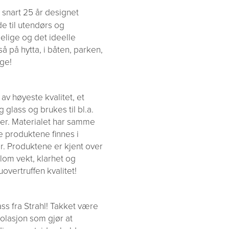
i snart 25 år designet
de til utendørs og
elige og det ideelle
å på hytta, i båten, parken,
ge!
av høyeste kvalitet, et
glass og brukes til bl.a.
duer. Materialet har samme
e produktene finnes i
er. Produktene er kjent over
lom vekt, klarhet og
vertruffen kvalitet!
ass fra Strahl! Takket være
olasjon som gjør at