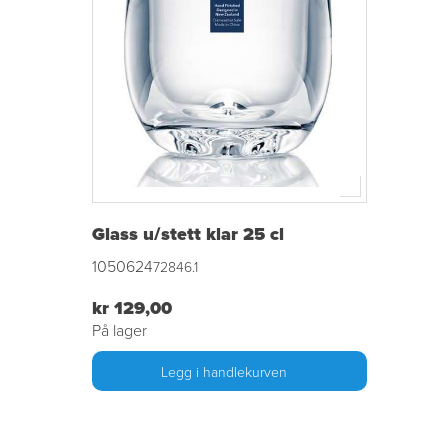
Glass u/stett klar 25 cl
1050624
72846.1
kr 129,00
På lager
Legg i handlekurven