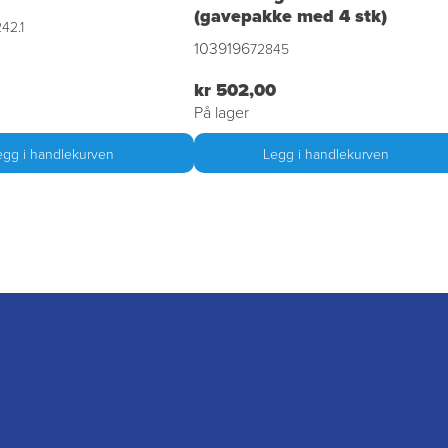
(gavepakke med 4 stk)
42.1
1039196
72845
kr 502,00
På lager
egg i handlekurven
Legg i handlekurven