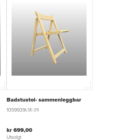
Badstustol- sammenleggbar
1059939
LSE-29
kr 699,00
Utsolgt