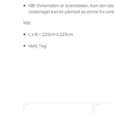
NB! Ovnsmatten er brannsikker, men den stop
Underlaget kan bli påvirket av varme fra ovnen
Mål:
L x B = 225cm x 225cm
Vekt: 1 kg