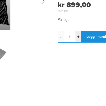
kr 899,00
MVA inkl.
På lager
-
+
Legg i han