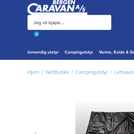
0
Innvendig utstyr
Campingutstyr
Varme, Kulde & G
Hjem
Nettbutikk
Campingutstyr
Lettsaun