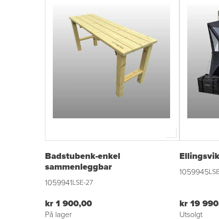
Badstubenk-enkel
Ellingsv
sammenleggbar
1059945
LSB
1059941
LSE-27
kr 1 900,00
kr 19 990
På lager
Utsolgt