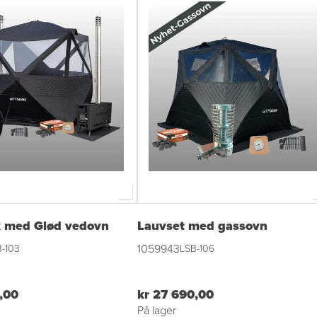
ik med Glød vedovn
Lauvset med gassovn
1059943
-103
LSB-106
,00
kr 27 690,00
På lager