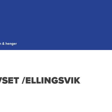
gn & henger
SET /ELLINGSVIK