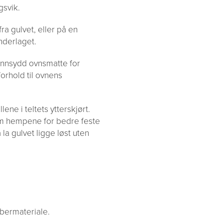
gsvik.
ra gulvet, eller på en
nderlaget.
 innsydd ovnsmatte for
forhold til ovnens
ene i teltets ytterskjørt.
om hempene for bedre feste
 å la gulvet ligge løst uten
ibermateriale.