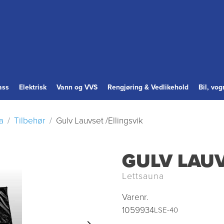
ass
Elektrisk
Vann og VVS
Rengjøring & Vedlikehold
Bil, vo
a
Tilbehør
Gulv Lauvset /Ellingsvik
GULV LAUV
Lettsauna
Varenr.
1059934
LSE-40