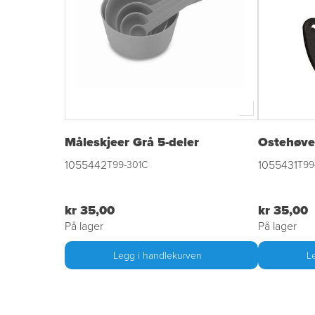
Måleskjeer Grå 5-deler
Ostehøve
1055442
1055431
T99-301C
T99
kr 35,00
kr 35,00
På lager
På lager
Legg i handlekurven
L