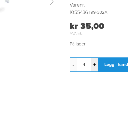
Varenr.
1055436
T99-302A
kr 35,00
MVA inkl.
På lager
-
+
Legg i han