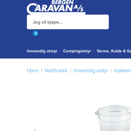
0
Innvendig utstyr
Campingutstyr
Varme, Kulde & G
Hjem
Nettbutikk
Innvendig utstyr
Kjøkke