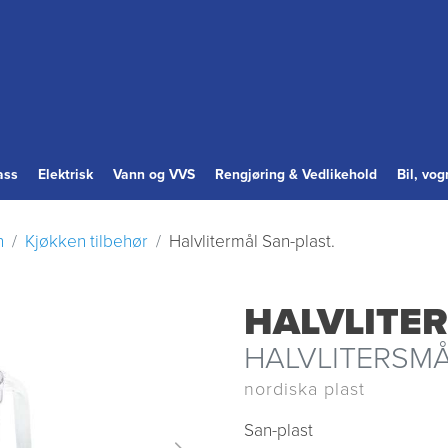
ass
Elektrisk
Vann og VVS
Rengjøring & Vedlikehold
Bil, vo
n
Kjøkken tilbehør
Halvlitermål San-plast.
HALVLITER
HALVLITERSMÅ
nordiska plast
San-plast