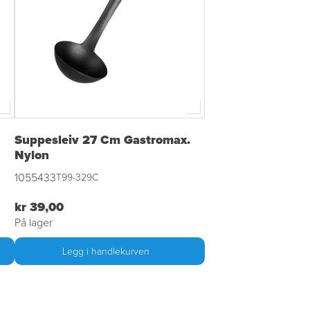
Suppesleiv 27 Cm Gastromax.
Nylon
1055433
T99-329C
kr 39,00
På lager
Legg i handlekurven