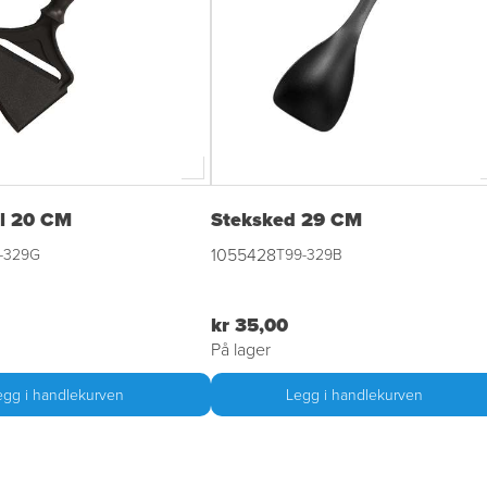
l 20 CM
Steksked 29 CM
1055428
-329G
T99-329B
kr 35,00
På lager
egg i handlekurven
Legg i handlekurven