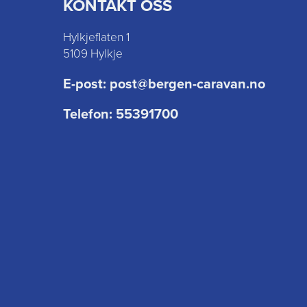
KONTAKT OSS
Hylkjeflaten 1
5109 Hylkje
E-post:
post@bergen-caravan.no
Telefon:
55391700