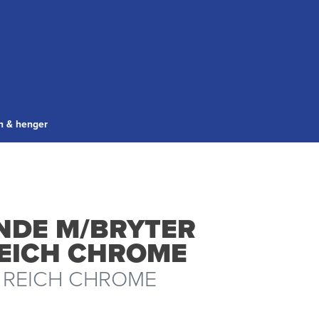
gn & henger
NDE M/BRYTER
REICH CHROME
 REICH CHROME