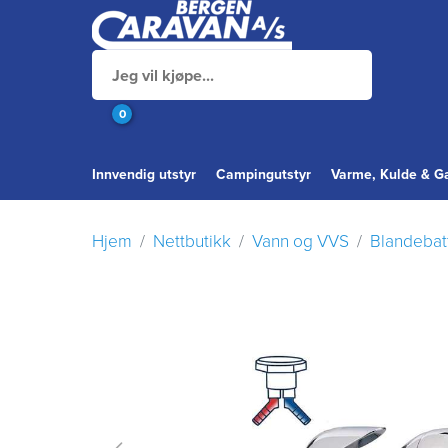
0
Innvendig utstyr
Campingutstyr
Varme, Kulde & G
Hjem
Nettbutikk
Vann og VVS
Blandebat