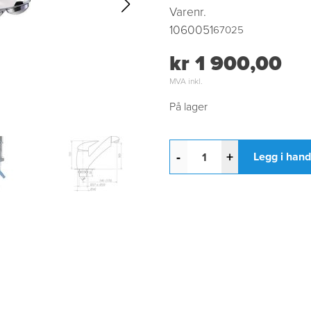
Varenr.
1060051
67025
kr 1 900,00
MVA inkl.
På lager
-
+
Legg i han