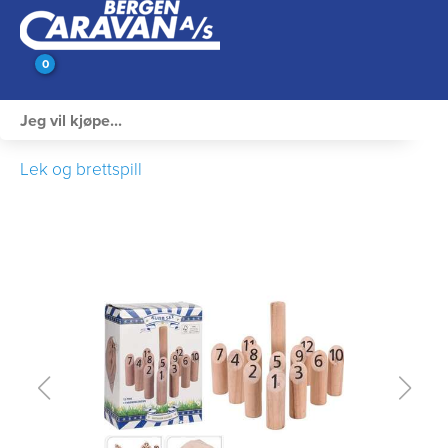
0
Innvendig utstyr
Lek og brettspill
Campingutstyr
Varme, Kulde & Gass
Elektrisk
Vann og VVS
Rengjøring & Vedlikehold
Bil, vogn & henger