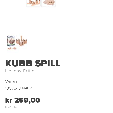
KUBB SPILL
Holiday Fritid
Varenr.
1057343
88482
kr 259,00
MVA inkl.