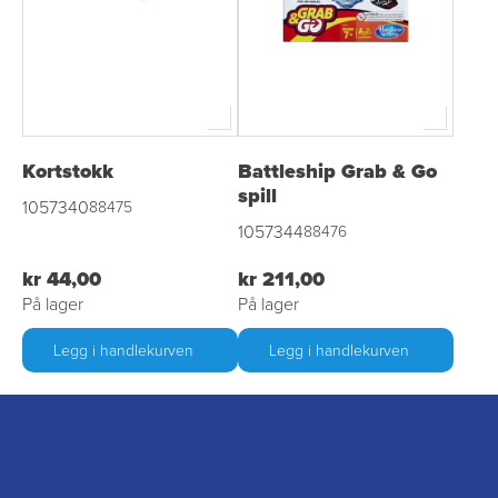
Kortstokk
Battleship Grab & Go
spill
1057340
88475
1057344
88476
kr 44,00
kr 211,00
På lager
På lager
Legg i handlekurven
Legg i handlekurven