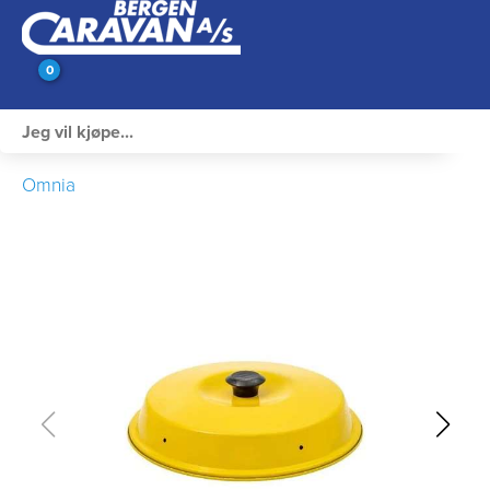
0
Innvendig utstyr
Omnia
Campingutstyr
Varme, Kulde & Gass
Elektrisk
Vann og VVS
Rengjøring & Vedlikehold
Bil, vogn & henger