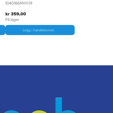
1040166
460038
kr 359,00
På lager
Legg i handlekurven