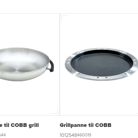
til COBB grill
Grillpanne til COBB
1012548
544
460019