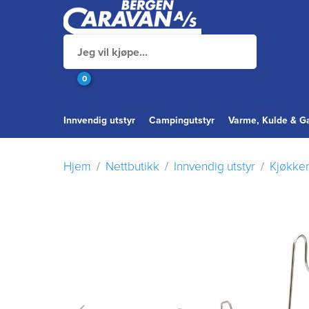
0
Innvendig utstyr
Campingutstyr
Varme, Kulde & G
Hjem
Nettbutikk
Innvendig utstyr
Kjøkke