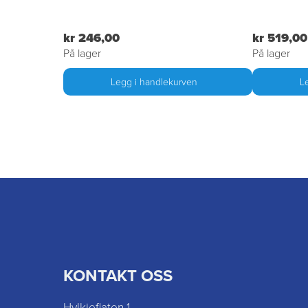
kr 246,00
kr 519,00
På lager
På lager
Legg i handlekurven
L
KONTAKT OSS
Hylkjeflaten 1