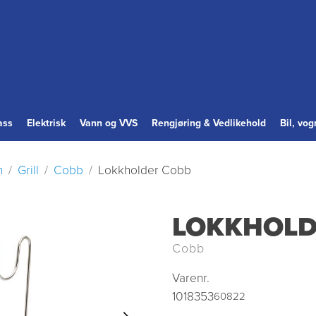
ass
Elektrisk
Vann og VVS
Rengjøring & Vedlikehold
Bil, vo
n
Grill
Cobb
Lokkholder Cobb
LOKKHOLD
Cobb
Varenr.
1018353
60822