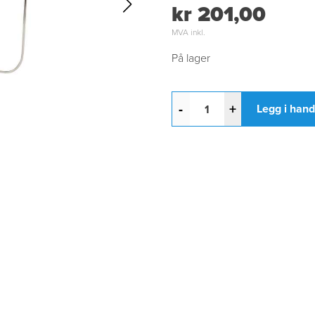
kr 201,00
MVA inkl.
På lager
-
+
Legg i han