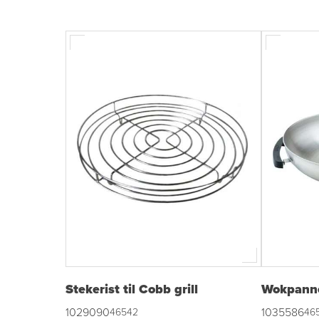
Stekerist til Cobb grill
Wokpanne 
1029090
1035586
46542
46