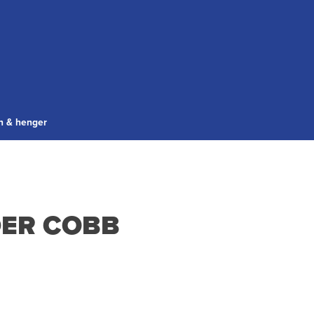
gn & henger
ER COBB