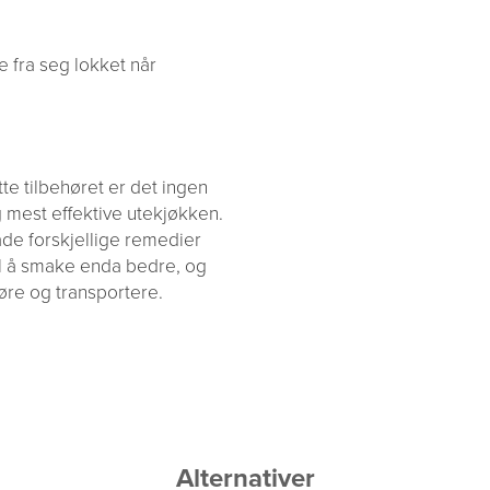
 fra seg lokket når
tte tilbehøret er det ingen
 mest effektive utekjøkken.
åde forskjellige remedier
il å smake enda bedre, og
jøre og transportere.
Alternativer