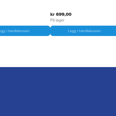
kr 699,00
På lager
egg i handlekurven
Legg i handlekurven