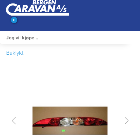
0
Innvendig utstyr
Baklykt
Campingutstyr
Varme, Kulde & Gass
Elektrisk
Vann og VVS
Rengjøring & Vedlikehold
Bil, vogn & henger