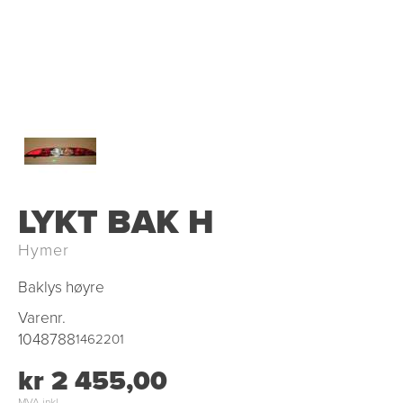
LYKT BAK H
Hymer
Baklys høyre
Varenr.
1048788
1462201
kr 2 455,00
MVA inkl.