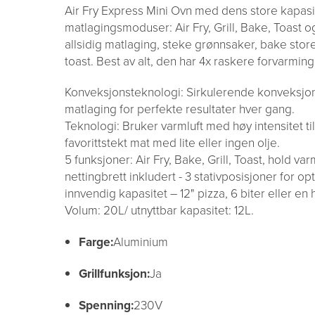
Air Fry Express Mini Ovn med dens store kapasit
matlagingsmoduser: Air Fry, Grill, Bake, Toast o
allsidig matlaging, steke grønnsaker, bake stor
toast. Best av alt, den har 4x raskere forvarmin
Konveksjonsteknologi: Sirkulerende konveksjons
matlaging for perfekte resultater hver gang.
Teknologi: Bruker varmluft med høy intensitet ti
favorittstekt mat med lite eller ingen olje.
5 funksjoner: Air Fry, Bake, Grill, Toast, hold v
nettingbrett inkludert - 3 stativposisjoner for opti
innvendig kapasitet – 12" pizza, 6 biter eller en h
Volum: 20L/ utnyttbar kapasitet: 12L.
Farge:
Aluminium
Grillfunksjon:
Ja
Spenning:
230V