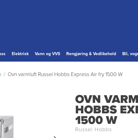
ass
Elektrisk
Vann og VVS
Rengjøring & Vedlikehold
Bil, vo
n
Ovn varmluft Russel Hobbs Express Air fry 1500 W
OVN VARM
HOBBS EXP
1500 W
Russel Hobbs