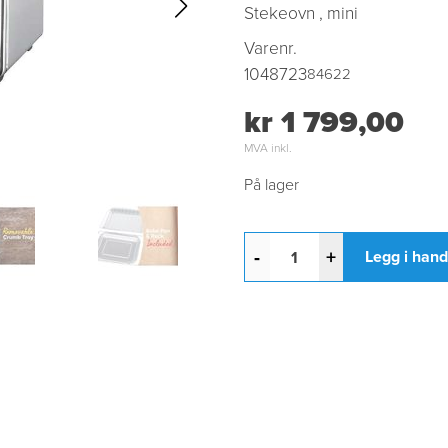
Stekeovn , mini
Varenr.
1048723
84622
kr 1 799,00
MVA inkl.
På lager
-
+
Legg i han