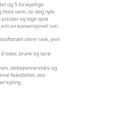
et og 5 forskjellige
g Hold varm, lar deg nyte
e pizzaer og lage sprø
g enn en konvensjonell ovn.
luftstrøm sikrer rask, jevn
l å bake, brune og sprø
armen, stekepanne/stativ og
mal fleksibilitet, stor
el kylling.