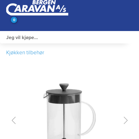
0
Innvendig utstyr
Kjøkken tilbehør
Campingutstyr
Varme, Kulde & Gass
Elektrisk
Vann og VVS
Rengjøring & Vedlikehold
Bil, vogn & henger