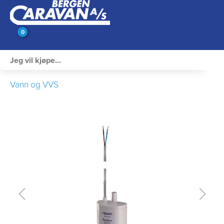
0
Innvendig utstyr
Vann og VVS
Campingutstyr
Varme, Kulde & Gass
Elektrisk
Vann og VVS
Rengjøring & Vedlikehold
Bil, vogn & henger