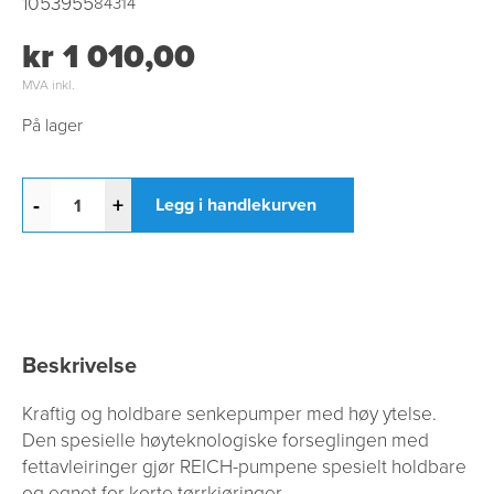
1053955
84314
kr 1 010,00
MVA inkl.
På lager
-
+
Legg i handlekurven
Beskrivelse
Kraftig og holdbare senkepumper med høy ytelse.
Den spesielle høyteknologiske forseglingen med
fettavleiringer gjør REICH-pumpene spesielt holdbare
og egnet for korte tørrkjøringer.