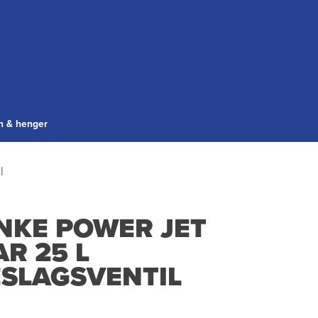
gn & henger
l
NKE POWER JET
AR 25 L
ESLAGSVENTIL