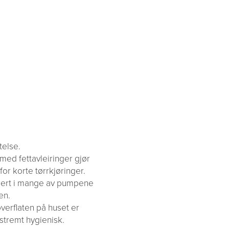
else.
med fettavleiringer gjør
r korte tørrkjøringer.
grert i mange av pumpene
en.
erflaten på huset er
stremt hygienisk.