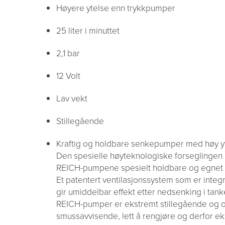
Høyere ytelse enn trykkpumper
25 liter i minuttet
2,1 bar
12 Volt
Lav vekt
Stillegående
Kraftig og holdbare senkepumper med høy yt
Den spesielle høyteknologiske forseglingen 
REICH-pumpene spesielt holdbare og egnet fo
Et patentert ventilasjonssystem som er inte
gir umiddelbar effekt etter nedsenking i tank
REICH-pumper er ekstremt stillegående og ov
smussavvisende, lett å rengjøre og derfor ek