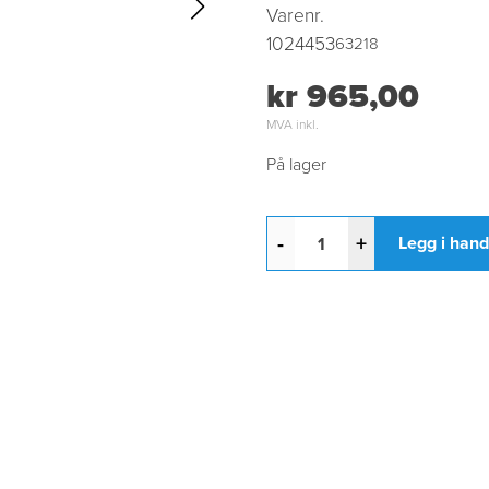
Varenr.
1024453
63218
kr 965,00
MVA inkl.
På lager
-
+
Legg i han