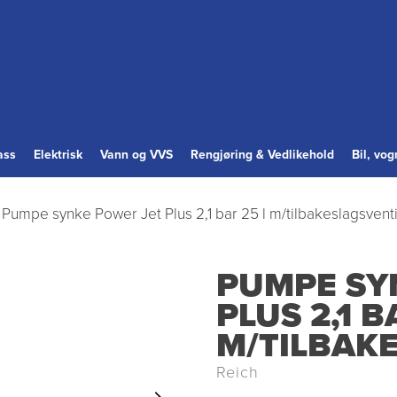
ass
Elektrisk
Vann og VVS
Rengjøring & Vedlikehold
Bil, vo
Pumpe synke Power Jet Plus 2,1 bar 25 l m/tilbakeslagsventi
PUMPE SY
PLUS 2,1 B
M/TILBAK
Reich