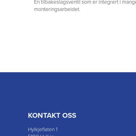
En tilbakeslagsventil som er integrert i ma
monteringsarbeidet.
KONTAKT OSS
Hylkjeflaten 1