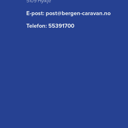
5109 Hylkje
E-post:
post@bergen-caravan.no
Telefon:
55391700