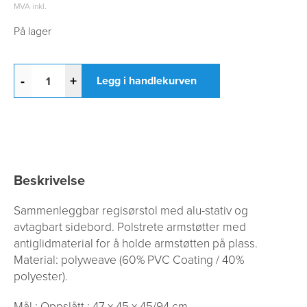
MVA inkl.
På lager
-
+
Legg i handlekurven
Beskrivelse
Sammenleggbar regisørstol med alu-stativ og
avtagbart sidebord. Polstrete armstøtter med
antiglidmaterial for å holde armstøtten på plass.
Material: polyweave (60% PVC Coating / 40%
polyester).
Mål : Oppslått : 47 x 45 x 45/94 cm.