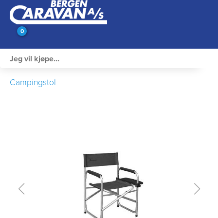
0
Innvendig utstyr
Campingstol
Campingutstyr
Varme, Kulde & Gass
Elektrisk
Vann og VVS
Rengjøring & Vedlikehold
Bil, vogn & henger