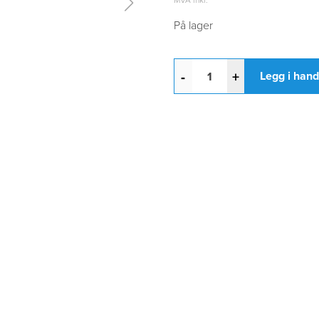
På lager
-
+
Legg i han