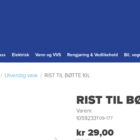
ass
Elektrisk
Vann og VVS
Rengjøring & Vedlikehold
Bil, vo
Utvendig vask
RIST TIL BØTTE 10L
RIST TIL B
Varenr.
1059233
T09-177
kr 29,00
MVA inkl.