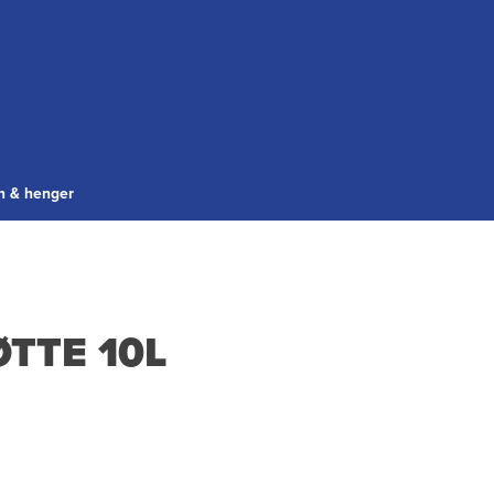
gn & henger
ØTTE 10L