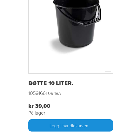
BØTTE 10 LITER.
1059166
T09-18A
kr 39,00
På lager
Legg i handlekurven