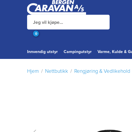
0
Innvendig utstyr
Campingutstyr
Varme, Kulde & G
Hjem
Nettbutikk
Rengjøring & Vedlikehold