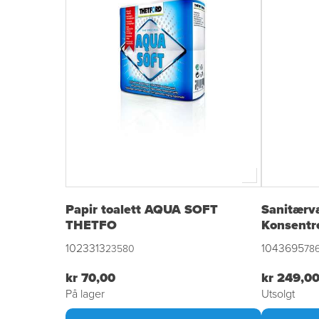
Papir toalett AQUA SOFT
Sanitærv
THETFO
Konsentr
1023313
1043695
23580
78
kr 70,00
kr 249,0
På lager
Utsolgt