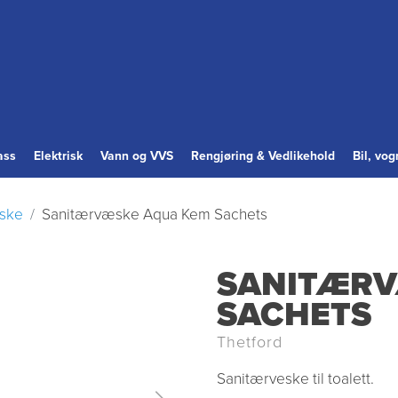
ass
Elektrisk
Vann og VVS
Rengjøring & Vedlikehold
Bil, vo
ske
Sanitærvæske Aqua Kem Sachets
SANITÆRV
SACHETS
Thetford
Sanitærveske til toalett.