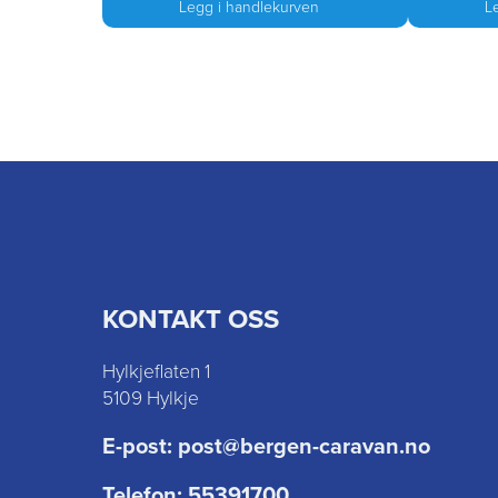
Legg i handlekurven
L
KONTAKT OSS
Hylkjeflaten 1
5109 Hylkje
E-post:
post@bergen-caravan.no
Telefon:
55391700