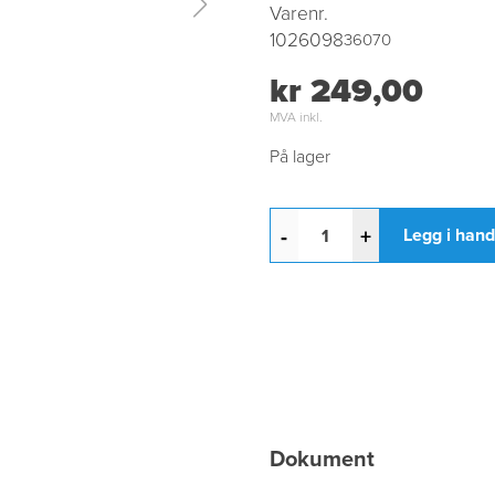
Varenr.
1026098
36070
kr 249,00
MVA inkl.
På lager
-
+
Legg i han
Dokument