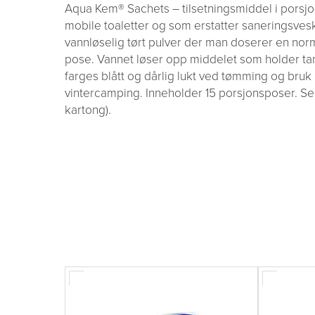
Aqua Kem® Sachets – tilsetningsmiddel i porsjon
mobile toaletter og som erstatter saneringsvesk
vannløselig tørt pulver der man doserer en nor
pose. Vannet løser opp middelet som holder tan
farges blått og dårlig lukt ved tømming og bru
vintercamping. Inneholder 15 porsjonsposer. Sel
kartong).