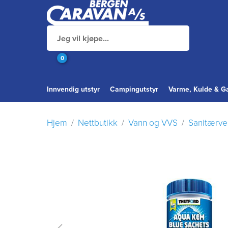
0
Innvendig utstyr
Campingutstyr
Varme, Kulde & G
Hjem
Nettbutikk
Vann og VVS
Sanitærve