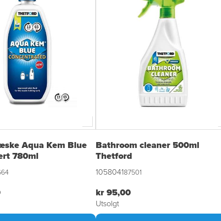
æske Aqua Kem Blue
Bathroom cleaner 500ml
ert 780ml
Thetford
1058041
664
87501
0
kr 95,00
Utsolgt