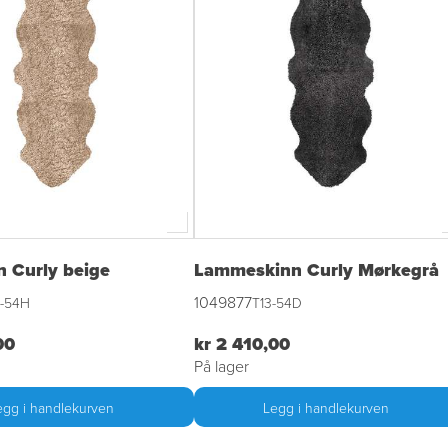
n Curly beige
Lammeskinn Curly Mørkegrå
1049877
3-54H
T13-54D
00
kr 2 410,00
På lager
egg i handlekurven
Legg i handlekurven