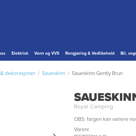
ass
Elektrisk
Vann og VVS
Rengjøring & Vedlikehold
Bil, vo
r & dekorasjoner
Saueskinn
Saueskinn Gently Brun
SAUESKIN
Royal Camping
OBS: fargen kan variere noe
Varenr.