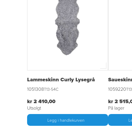
Lammeskinn Curly Lysegrå
Saueskin
1051308
1059220
T13-54C
T1
kr 2 410,00
kr 2 515,
Utsolgt
På lager
Legg i handlekurven
L