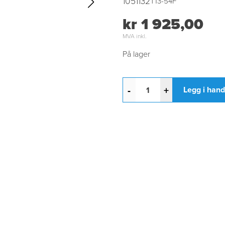
1051132
T13-54F
kr 1 925,00
MVA inkl.
På lager
-
+
Legg i han