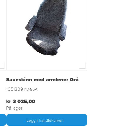
Saueskinn med armlener Grå
1051309
T13-86A
kr 3 025,00
På lager
Legg i handlekurven