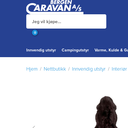
0
Innvendig utstyr
Campingutstyr
Varme, Kulde & G
Hjem
Nettbutikk
Innvendig utstyr
Interiø