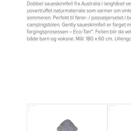
Dobbel saueskinnfell fra Australia i langhåret ve
uovertruffet naturmateriale som varmer om vint
sommeren. Perfekt til fører- / passasjersetet i bo
campingstolen. Gently saueskinnfell er farget 
fargingsprosessen – Eco-Tan™. Fellen blir da v
både barn og voksne. Mål: 180 x 60 cm. Ulleng