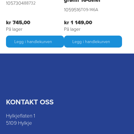
grønn 16-deler
1057304
88732
1059516
T09-146A
kr 745,00
kr 1 149,00
På lager
På lager
Legg i handlekurven
Legg i handlekurven
KONTAKT OSS
Hylkjeflaten 1
5109 Hylkje