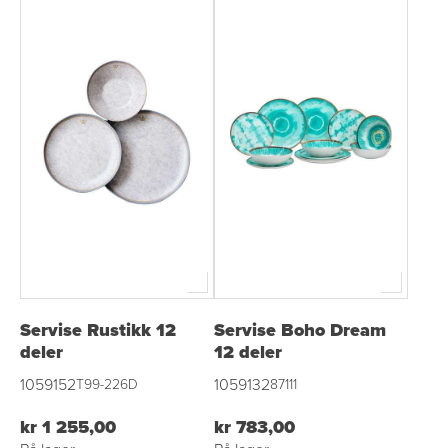
Servise Rustikk 12
Servise Boho Dream
deler
12 deler
1059152
1059132
T99-226D
87111
kr 1 255,00
kr 783,00