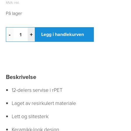
MVA inkl.
På lager
-
+
Legg i handlekurven
Beskrivelse
12-delers servise i rPET
Laget av resirkulert materiale
Lett og slitesterk
Keramikk-look design