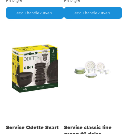
På lager
På lager
Legg i handlekurven
Legg i handlekurven
Servise Odette Svart
Servise classic line