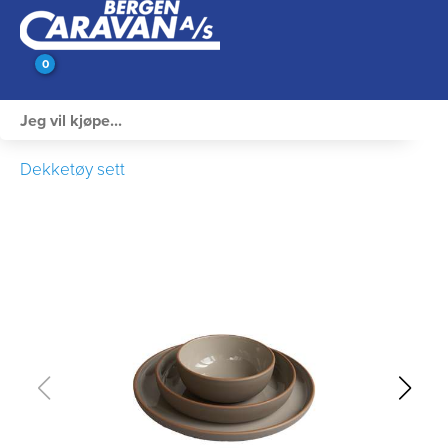
0
Innvendig utstyr
Dekketøy sett
Campingutstyr
Varme, Kulde & Gass
Elektrisk
Vann og VVS
Rengjøring & Vedlikehold
Bil, vogn & henger