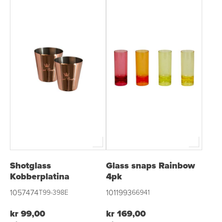
Shotglass
Glass snaps Rainbow
Kobberplatina
4pk
1057474
1011993
T99-398E
66941
kr 99,00
kr 169,00