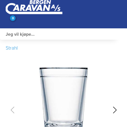
0
Innvendig utstyr
Strahl
Campingutstyr
Varme, Kulde & Gass
Elektrisk
Vann og VVS
Rengjøring & Vedlikehold
Bil, vogn & henger