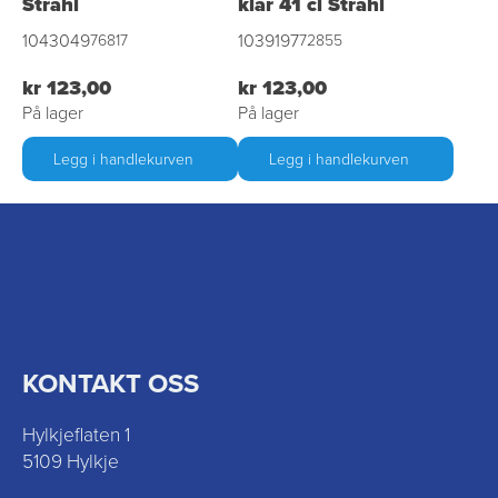
Strahl
klar 41 cl Strahl
1043049
1039197
76817
72855
kr 123,00
kr 123,00
På lager
På lager
Legg i handlekurven
Legg i handlekurven
KONTAKT OSS
Hylkjeflaten 1
5109 Hylkje