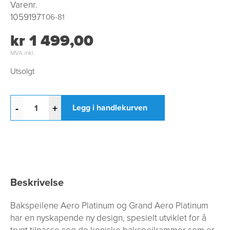
Varenr.
1059197
T06-81
kr 1 499,00
MVA inkl.
Utsolgt
-
+
Legg i handlekurven
Beskrivelse
Bakspeilene Aero Platinum og Grand Aero Platinum
har en nyskapende ny design, spesielt utviklet for å
trygt tilpasse seg de koniske bakspeilrammer som er