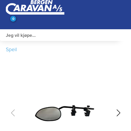
0
Innvendig utstyr
Speil
Campingutstyr
Varme, Kulde & Gass
Elektrisk
Vann og VVS
Rengjøring & Vedlikehold
Bil, vogn & henger