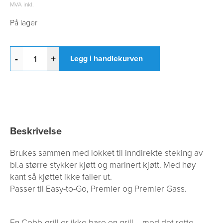
MVA inkl.
På lager
-
+
Legg i handlekurven
Beskrivelse
Brukes sammen med lokket til inndirekte steking av
bl.a større stykker kjøtt og marinert kjøtt. Med høy
kant så kjøttet ikke faller ut.
Passer til Easy-to-Go, Premier og Premier Gass.
En Cobb-grill er ikke bare en grill – med det rette