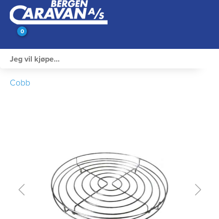
0
Innvendig utstyr
Cobb
Campingutstyr
Varme, Kulde & Gass
Elektrisk
Vann og VVS
Rengjøring & Vedlikehold
Bil, vogn & henger