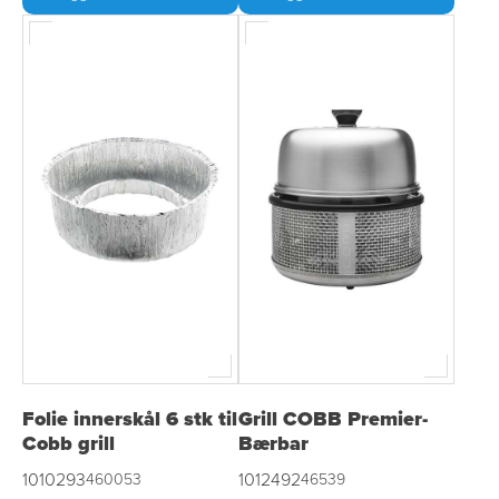
Folie innerskål 6 stk til
Grill COBB Premier-
Cobb grill
Bærbar
1010293
1012492
460053
46539