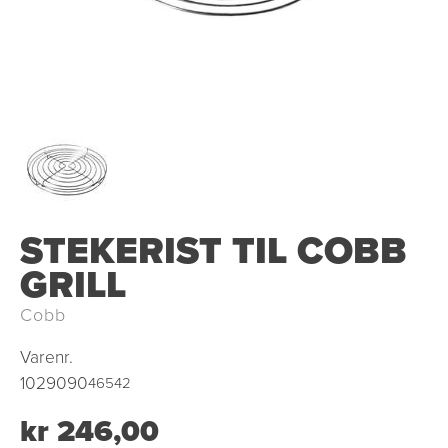
STEKERIST TIL COBB
GRILL
Cobb
Varenr.
1029090
46542
kr 246,00