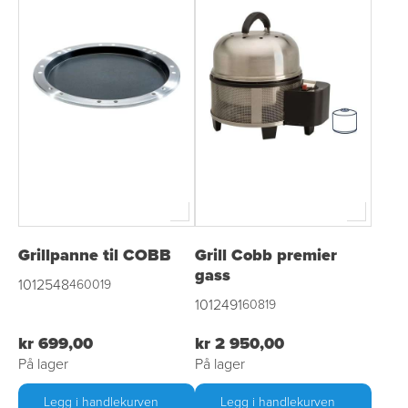
Grillpanne til COBB
Grill Cobb premier
gass
1012548
460019
1012491
60819
kr 699,00
kr 2 950,00
På lager
På lager
Legg i handlekurven
Legg i handlekurven