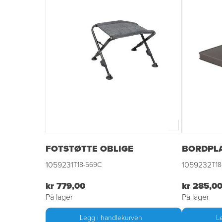
FOTSTØTTE OBLIGE
BORDPLA
1059231
1059232
T18-569C
T18
kr 779,00
kr 285,0
På lager
På lager
Legg i handlekurven
L