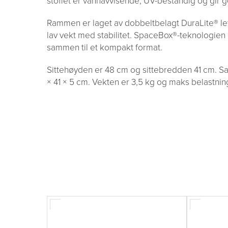
stoffet er vannavvisende, UV-bestandig og gir g
Rammen er laget av dobbeltbelagt DuraLite® l
lav vekt med stabilitet. SpaceBox®-teknologien 
sammen til et kompakt format.
Sittehøyden er 48 cm og sittebredden 41 cm. S
× 41 × 5 cm. Vekten er 3,5 kg og maks belastnin