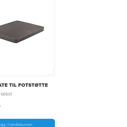
TE TIL FOTSTØTTE
-569.01
0
egg i handlekurven