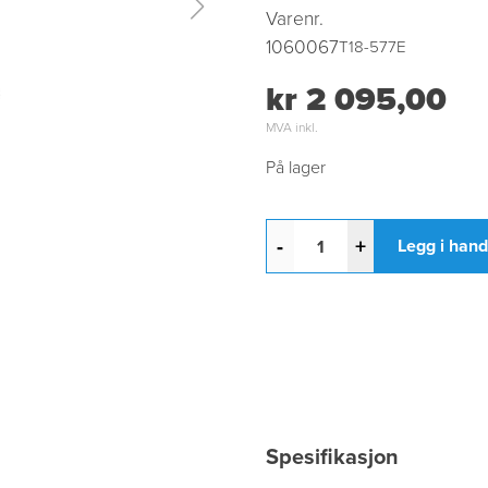
Varenr.
1060067
T18-577E
kr 2 095,00
MVA inkl.
På lager
-
+
Legg i han
Spesifikasjon