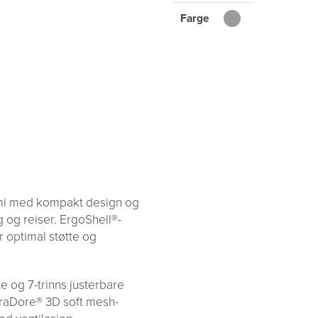
Farge
mi med kompakt design og
g og reiser. ErgoShell®-
r optimal støtte og
e og 7-trinns justerbare
DuraDore® 3D soft mesh-