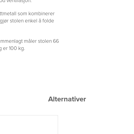
od ventilasjon.
ettmetall som kombinerer
gjør stolen enkel å folde
ammenlagt måler stolen 66
g er 100 kg.
Alternativer