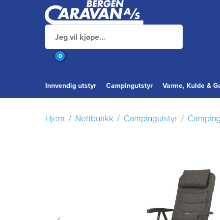
0
Innvendig utstyr
Campingutstyr
Varme, Kulde & G
Hjem
Nettbutikk
Campingutstyr
Camping