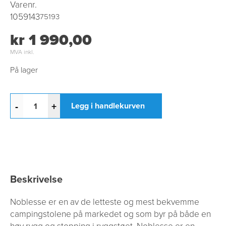
Varenr.
1059143
75193
kr 1 990,00
MVA inkl.
På lager
-
+
Legg i handlekurven
Beskrivelse
Noblesse er en av de letteste og mest bekvemme
campingstolene på markedet og som byr på både en
høy rygg og stopping i ryggstøet. Noblesse er en