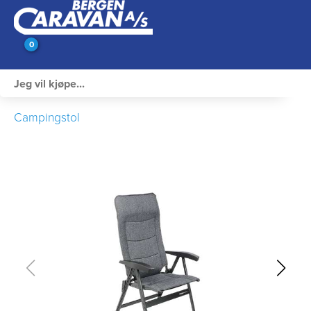
0
Innvendig utstyr
Campingstol
Campingutstyr
Varme, Kulde & Gass
Elektrisk
Vann og VVS
Rengjøring & Vedlikehold
Bil, vogn & henger