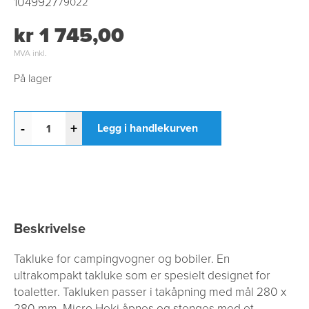
1049927
79022
kr 1 745,00
MVA inkl.
På lager
-
+
Legg i handlekurven
Beskrivelse
Takluke for campingvogner og bobiler. En
ultrakompakt takluke som er spesielt designet for
toaletter. Takluken passer i takåpning med mål 280 x
280 mm. Micro Heki åpnes og stenges med et