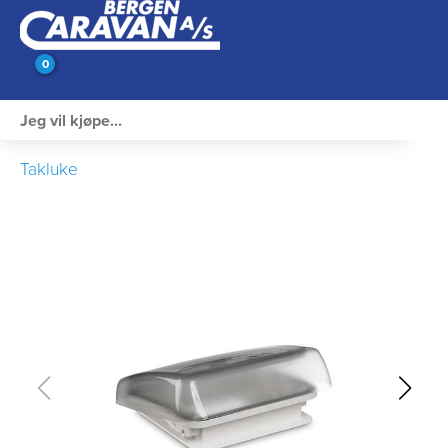
0
Innvendig utstyr
Takluke
Campingutstyr
Varme, Kulde & Gass
Elektrisk
Vann og VVS
Rengjøring & Vedlikehold
Bil, vogn & henger