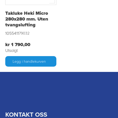
Takluke Heki Micro
280x280 mm. Uten
tvangslufting
1055411
79032
kr 1 790,00
Utsolgt
Legg i handlekurven
KONTAKT OSS