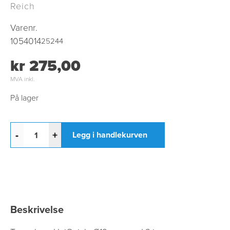
Reich
Varenr.
1054014
25244
kr 275,00
MVA inkl.
På lager
-
+
Legg i handlekurven
Beskrivelse