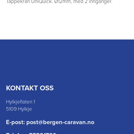
Tappekran UniQuick. Ø12mm, med 2 innganger.
KONTAKT OSS
Hylkjeflaten 1
5109 Hylkje
E-post:
post@bergen-caravan.no