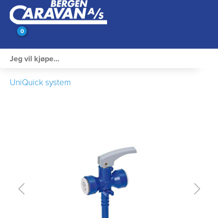
0
Innvendig utstyr
UniQuick system
Campingutstyr
Varme, Kulde & Gass
Elektrisk
Vann og VVS
Rengjøring & Vedlikehold
Bil, vogn & henger