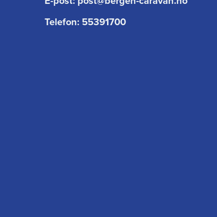
E-post:
post@bergen-caravan.no
Telefon:
55391700