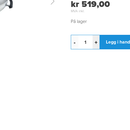
kr 519,00
MVA inkl.
På lager
-
+
Legg i han