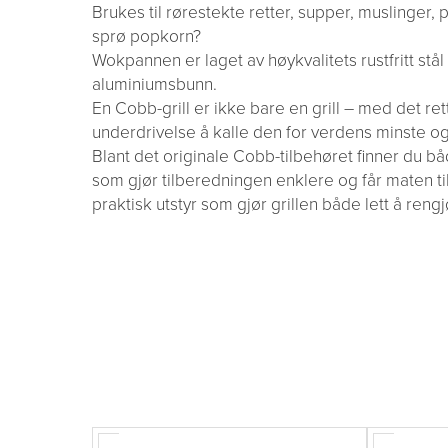
Brukes til rørestekte retter, supper, muslinger, 
sprø popkorn?
Wokpannen er laget av høykvalitets rustfritt stå
aluminiumsbunn.
En Cobb-grill er ikke bare en grill – med det ret
underdrivelse å kalle den for verdens minste og
Blant det originale Cobb-tilbehøret finner du b
som gjør tilberedningen enklere og får maten t
praktisk utstyr som gjør grillen både lett å reng