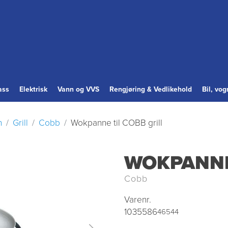
ass
Elektrisk
Vann og VVS
Rengjøring & Vedlikehold
Bil, vo
n
Grill
Cobb
Wokpanne til COBB grill
WOKPANNE 
Cobb
Varenr.
1035586
46544