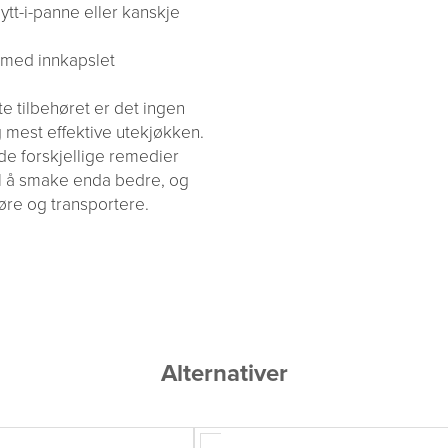
pytt-i-panne eller kanskje
l med innkapslet
te tilbehøret er det ingen
 mest effektive utekjøkken.
åde forskjellige remedier
il å smake enda bedre, og
jøre og transportere.
Alternativer