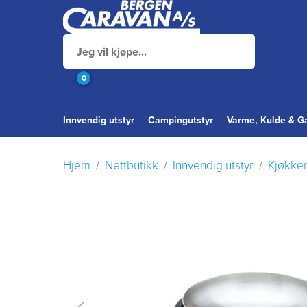
0
Innvendig utstyr
Campingutstyr
Varme, Kulde & G
Hjem
Nettbutikk
Innvendig utstyr
Kjøkke