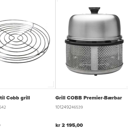
til Cobb grill
Grill COBB Premier-Bærbar
1012492
542
46539
0
kr 2 195,00