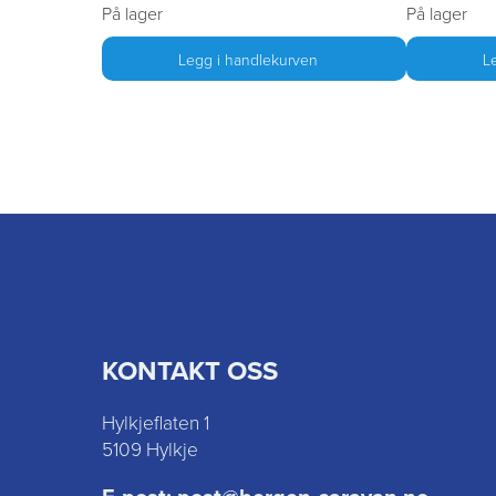
På lager
På lager
Legg i handlekurven
L
KONTAKT OSS
Hylkjeflaten 1
5109 Hylkje