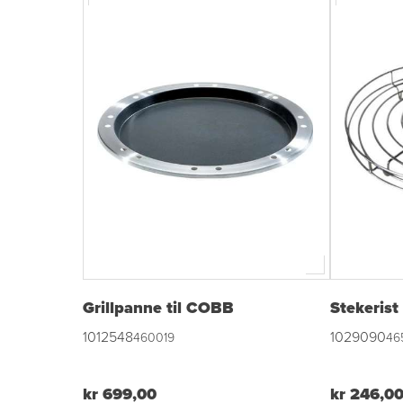
Grillpanne til COBB
Stekerist 
1012548
1029090
460019
46
kr 699,00
kr 246,0