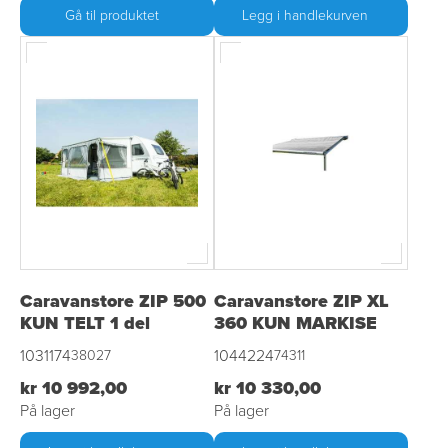
Gå til produktet
Legg i handlekurven
Caravanstore ZIP 500
Caravanstore ZIP XL
KUN TELT 1 del
360 KUN MARKISE
1031174
1044224
38027
74311
kr 10 992,00
kr 10 330,00
På lager
På lager