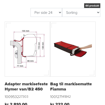
44 produkt
Adapter markisefeste
Bag til markisematte
Hymer van/B2 450
Fiamma
1009532
1001271
27303
41842
kr 2 810,00
kr 222,00