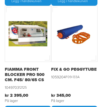
Legg i handlekurven
Legg i handlekurven
FIAMMA FRONT
FIX & GO PEGGYTUBE
BLOCKER PRO 500
1059204
F09-133A
CM. F45/ 80/65 CS
1049703
12125
kr 2 395,00
kr 345,00
På lager
På lager