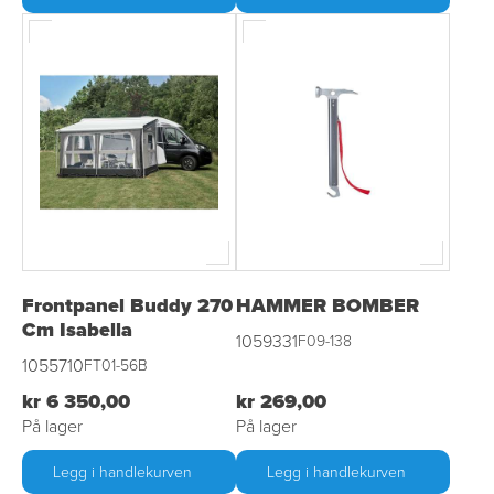
Frontpanel Buddy 270
HAMMER BOMBER
Cm Isabella
1059331
F09-138
1055710
FT01-56B
kr 6 350,00
kr 269,00
På lager
På lager
Legg i handlekurven
Legg i handlekurven