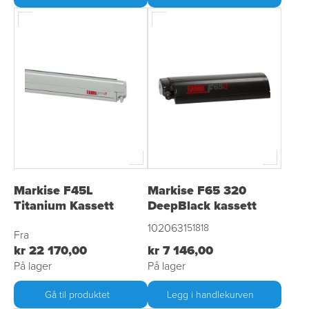
Markise F45L
Markise F65 320
Titanium Kassett
DeepBlack kassett
1020631
51818
Fra
kr 22 170,00
kr 7 146,00
På lager
På lager
Gå til produktet
Legg i handlekurven