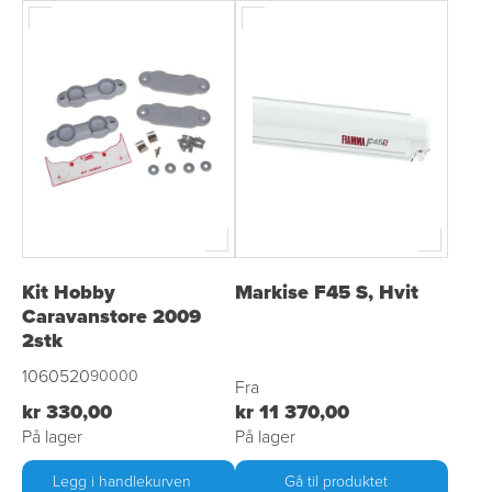
Kit Hobby
Markise F45 S, Hvit
Caravanstore 2009
2stk
1060520
90000
Fra
kr 330,00
kr 11 370,00
På lager
På lager
Legg i handlekurven
Gå til produktet