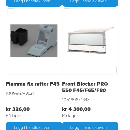
Legg i handlekurven
Legg i handlekurven
Fiamma fix rafter F45
Front Blocker PRO
550 F45/F65/F80
1009867
49521
1051696
74343
kr 326,00
kr 4 300,00
På lager
På lager
Legg i handlekurven
Legg i handlekurven