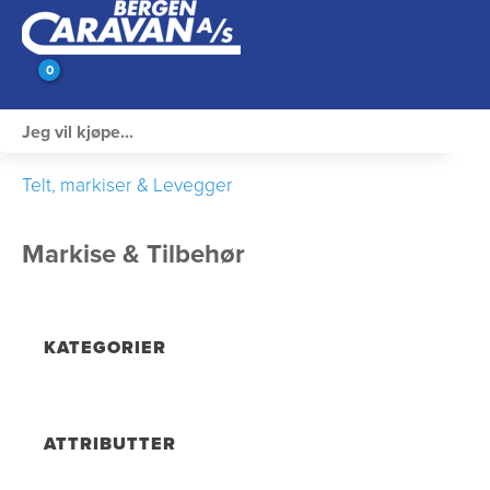
0
Innvendig utstyr
Telt, markiser & Levegger
Campingutstyr
Markise & Tilbehør
Varme, Kulde & Gass
Elektrisk
KATEGORIER
Vann og VVS
Rengjøring & Vedlikehold
ATTRIBUTTER
Bil, vogn & henger