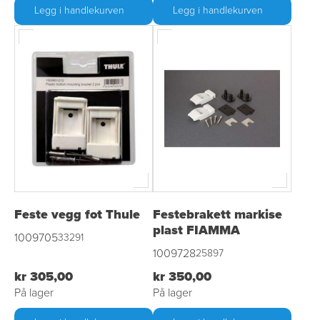
Legg i handlekurven
Legg i handlekurven
Feste vegg fot Thule
Festebrakett markise
plast FIAMMA
1009705
33291
1009728
25897
kr 305,00
kr 350,00
På lager
På lager