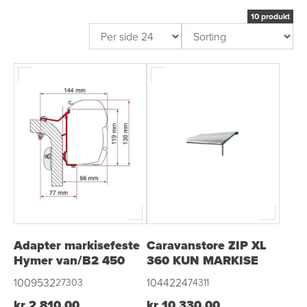
10 produkt
Adapter markisefeste
Caravanstore ZIP XL
Hymer van/B2 450
360 KUN MARKISE
1009532
1044224
27303
74311
kr 2 810,00
kr 10 330,00