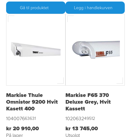
Gå til produktet
Legg i handlekurven
Markise Thule
Markise F65 370
Omnistor 9200 Hvit
Deluxe Grey, Hvit
Kasett 400
Kassett
1040076
1020632
63631
49512
kr 20 910,00
kr 13 745,00
På lager
Utsolgt