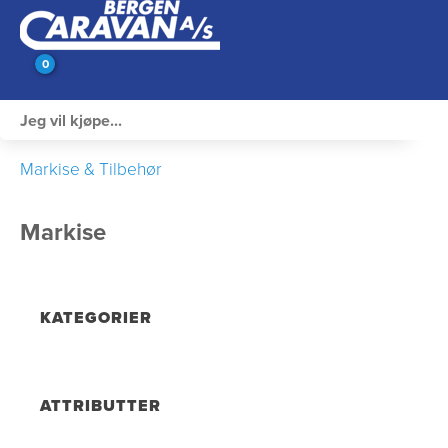
0
Innvendig utstyr
Markise & Tilbehør
Campingutstyr
Markise
Varme, Kulde & Gass
Elektrisk
KATEGORIER
Vann og VVS
Rengjøring & Vedlikehold
ATTRIBUTTER
Bil, vogn & henger