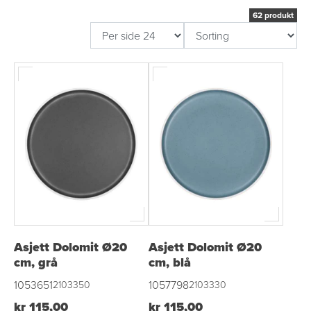
62 produkt
Asjett Dolomit Ø20
Asjett Dolomit Ø20
cm, grå
cm, blå
1053651
1057798
2103350
2103330
kr 115,00
kr 115,00