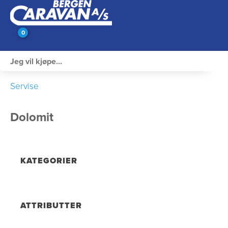
0
Innvendig utstyr
Servise
Campingutstyr
Dolomit
Varme, Kulde & Gass
Elektrisk
KATEGORIER
Vann og VVS
Rengjøring & Vedlikehold
ATTRIBUTTER
Bil, vogn & henger