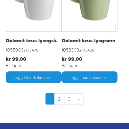
Dolomit krus lysegrå.
Dolomit krus lysgrønn
1055906
1058303
2103470
2103420
kr 99,00
kr 99,00
På lager
På lager
Legg i handlekurven
Legg i handlekurven
1
2
3
»