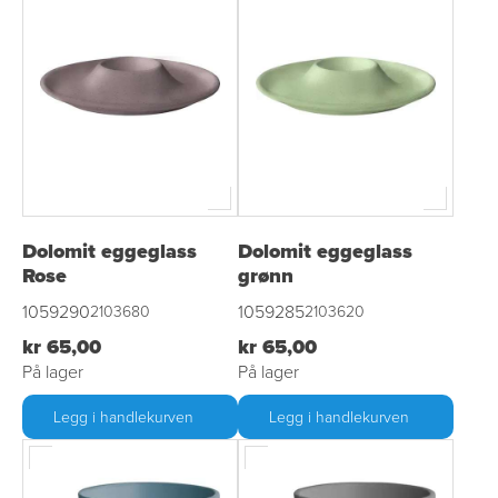
Dolomit eggeglass
Dolomit eggeglass
Rose
grønn
1059290
1059285
2103680
2103620
kr 65,00
kr 65,00
På lager
På lager
Legg i handlekurven
Legg i handlekurven