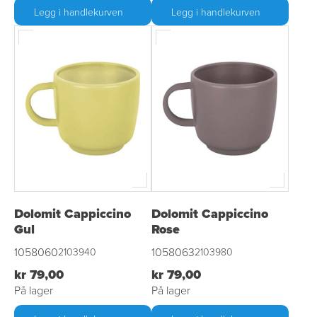
Legg i handlekurven
Legg i handlekurven
Dolomit Cappiccino
Dolomit Cappiccino
Gul
Rose
1058060
1058063
2103940
2103980
kr 79,00
kr 79,00
På lager
På lager