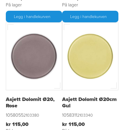
På lager
På lager
Legg i handlekurven
Legg i handlekurven
Asjett Dolomit Ø20,
Asjett Dolomit Ø20cm
Rose
Gul
1058055
1058311
2103380
2103340
kr 115,00
kr 115,00