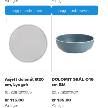
På lager
På lager
Legg i handlekurven
Legg i handlekurven
Asjett dolomit Ø20
DOLOMIT SKÅL Ø16
cm, Lys grå
cm Blå
1058297
1058261
2103370
2103530
kr 115,00
kr 135,00
På lager
På lager