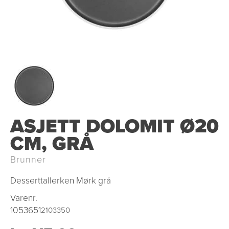
ASJETT DOLOMIT Ø20
CM, GRÅ
Brunner
Desserttallerken Mørk grå
Varenr.
1053651
2103350