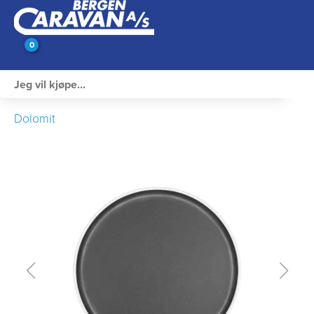
0
Innvendig utstyr
Dolomit
Campingutstyr
Varme, Kulde & Gass
Elektrisk
Vann og VVS
Rengjøring & Vedlikehold
Bil, vogn & henger