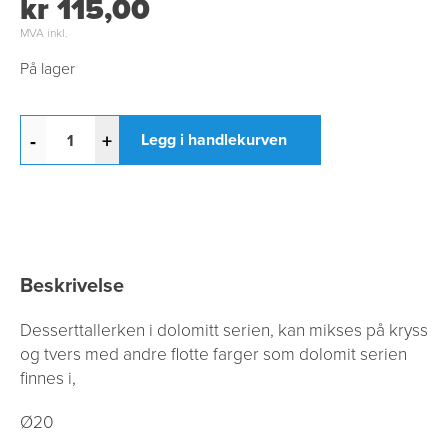
kr 115,00
MVA inkl.
På lager
-
+
Legg i handlekurven
Beskrivelse
Desserttallerken i dolomitt serien, kan mikses på kryss
og tvers med andre flotte farger som dolomit serien
finnes i,
Ø20