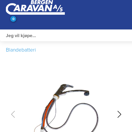
0
Innvendig utstyr
Blandebatteri
Campingutstyr
Varme, Kulde & Gass
Elektrisk
Vann og VVS
Rengjøring & Vedlikehold
Bil, vogn & henger