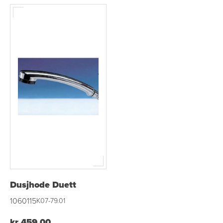
Dusjhode Duett
1060115
K07-79.01
kr 459,00