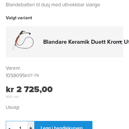
Blandebatteri til dusj med uttrekkbar slange
Valgt variant
Blandare Keramik Duett Krom, U
Varenr.
1058095
K07-79
kr 2 725,00
MVA inkl.
Utsolgt
-
+
Legg i handlekurven