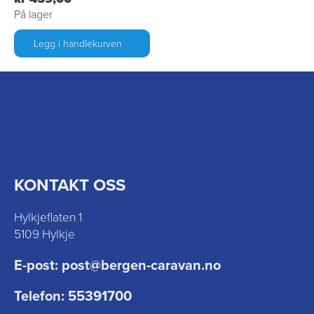
På lager
Legg i handlekurven
KONTAKT OSS
Hylkjeflaten 1
5109 Hylkje
E-post:
post@bergen-caravan.no
Telefon:
55391700