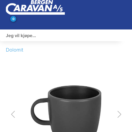
0
Innvendig utstyr
Dolomit
Campingutstyr
Varme, Kulde & Gass
Elektrisk
Vann og VVS
Rengjøring & Vedlikehold
Bil, vogn & henger